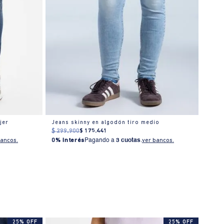
jer
Jeans skinny en algodón tiro medio
Jean 
$
299
.
900
$
175
.
441
$
219
bancos.
0% Interés
Pagando a
3 cuotas
.
ver bancos.
0% I
25% OFF
25% OFF