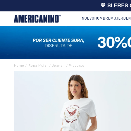
🔥
10% EXTRA en compras desde
NUEVO
HOMBRE
MUJER
DEN
Ropa Mujer
Jeans