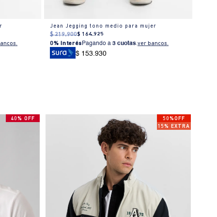
r
Jean Jegging tono medio para mujer
Jean 
$
219
.
900
$
164
.
925
$
259
bancos.
0% Interés
Pagando a
3 cuotas
.
ver bancos.
0% I
$ 153.930
40% OFF
50%OFF
15% EXTRA