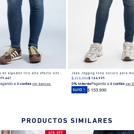
Jeans skinny en algodón tiro alto efecto vintage
Jean Jegging tono oscuro para mu
175
.
441
$
219
.
900
$
164
.
925
Pagando a
3 cuotas
.
ver bancos.
0% Interés
Pagando a
3 cuotas
.
ver 
$ 153.930
PRODUCTOS SIMILARES
40% OFF