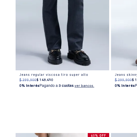
Jeans regular viscosa tiro super alto
$
299
.
900
$
148
.
450
$
299
.
900
$
0% Interés
Pagando a
3 cuotas
.
ver bancos.
0% Interés
0%OFF
40% OFF