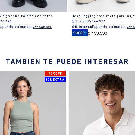
y algodón tiro alto con rotos
Jean Jegging bota recta para muje
172
.
746
$
219
.
900
$
164
.
925
Pagando a
3 cuotas
.
ver bancos.
0% Interés
Pagando a
3 cuotas
.
ver 
$ 153.930
TAMBIÉN TE PUEDE INTERESAR
50%OFF
10%EXTRA