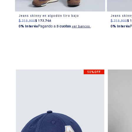
Jeans skinny en algodón tiro bajo
Jeans skinn
$
319
.
900
$
172
.
746
$
319
.
900
$
0% Interés
Pagando a
3 cuotas
.
ver bancos.
0% Interés
50%OFF