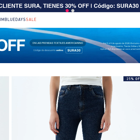
 $199.000 | 15% EXTRA desde $400.000 en SALE
| T
IM
BLUEDAYS
SALE
25% OF