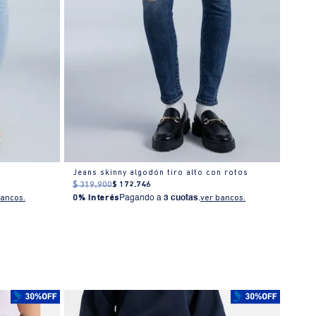
Jeans skinny algodón tiro alto con rotos
Jean
$
319
.
900
$
172
.
746
$
269
bancos.
0% Interés
Pagando a
3 cuotas
.
ver bancos.
0% I