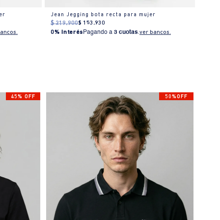
er
Jean Jegging bota recta para mujer
Jean 
$
219
.
900
$
153
.
930
$
269
bancos.
0% Interés
Pagando a
3 cuotas
.
ver bancos.
0% I
45% OFF
50%OFF