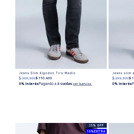
Jeans Slim Algodon Tiro Medio
Jeans slim 
$
309
.
900
$
153
.
400
$
299
.
900
$
0% Interés
Pagando a
3 cuotas
.
ver bancos.
0% Interés
35% OFF
10%EXTRA