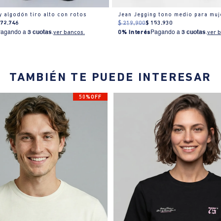
y algodón tiro alto con rotos
Jean Jegging tono medio para muj
172
.
746
$
219
.
900
$
153
.
930
Pagando a
3 cuotas
.
ver bancos.
0% Interés
Pagando a
3 cuotas
.
ver 
TAMBIÉN TE PUEDE INTERESAR
50%OFF