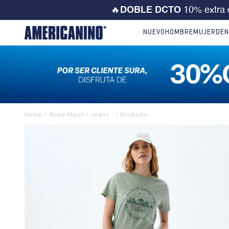
💙 ¡CORRE! Solo este FD
NUEVO
HOMBRE
MUJER
DEN
Ropa Mujer
Jeans