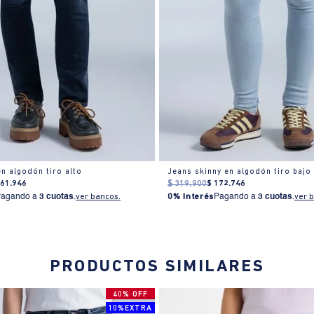
en algodón tiro alto
Jeans skinny en algodón tiro bajo
161
.
946
$
319
.
900
$
172
.
746
Pagando a
3 cuotas
.
ver bancos.
0% Interés
Pagando a
3 cuotas
.
ver 
PRODUCTOS SIMILARES
40% OFF
10%EXTRA