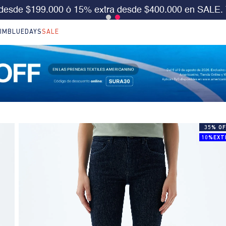
S 30%OFF en LO NUEVO. Usa el cód:
SURA30
Aplica 
IM
BLUEDAYS
SALE
35% OF
10%EXT