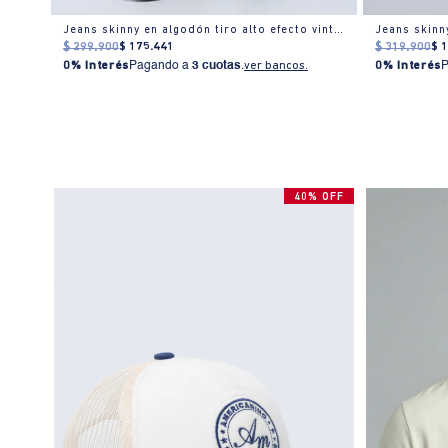
Jeans skinny en algodón tiro alto efecto vintage
Jeans skinn
$
299
.
900
$
175
.
441
$
319
.
900
$
0% Interés
Pagando a
3 cuotas
.
ver bancos.
0% Interés
40% OFF