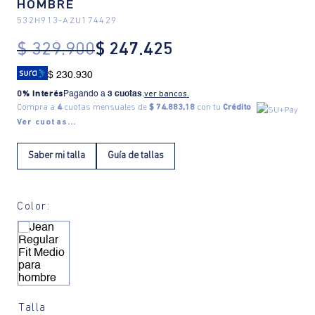
HOMBRE
532H913
-
AZU174429
$
329
.
900
$
247
.
425
$ 230.930
0% Interés
Pagando a
3 cuotas
.
ver bancos.
Compra a
4
cuotas mensuales de
$ 74.883,18
con tu
Crédito
Ver cuotas...
Saber mi talla
Guía de tallas
Color:
Talla