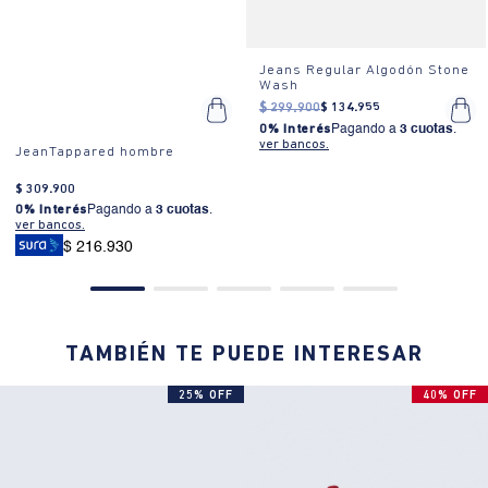
Jeans Regular Algodón Stone
Wash
$
299
.
900
$
134
.
955
0% Interés
Pagando a
3 cuotas
.
ver bancos.
JeanTappared hombre
$
309
.
900
0% Interés
Pagando a
3 cuotas
.
ver bancos.
$ 216.930
TAMBIÉN TE PUEDE INTERESAR
25% OFF
40% OFF