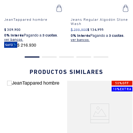
JeanTappared hombre
Jeans Regular Algodón Stone
Wash
$
309
.
900
$
299
.
900
$
134
.
955
0% Interés
Pagando a
3 cuotas
.
0% Interés
Pagando a
3 cuotas
.
ver bancos.
ver bancos.
$ 216.930
PRODUCTOS SIMILARES
50%OFF
10%EXTRA