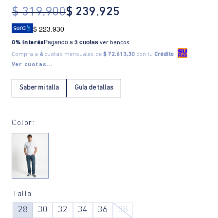
$
319
.
900
$
239
.
925
$ 223.930
0% Interés
Pagando a
3 cuotas
.
ver bancos.
Compra a
4
cuotas mensuales de
$ 72.613,30
con tu
Crédito
Ver cuotas...
Saber mi talla
Guía de tallas
Color:
Talla
28
30
32
34
36
38