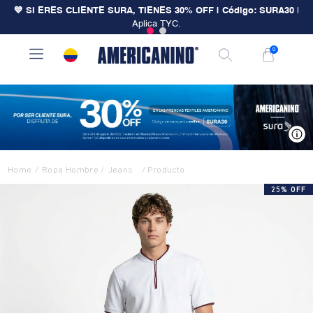
💙 SI ERES CLIENTE SURA, TIENES 30% OFF | Código: SURA30
|
Aplica TYC.
0
V
Ropa Hombre
Jeans
25% OFF