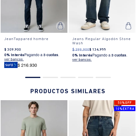
¿Cómo se usa?:
Ideal para eventos casuales, salidas con amigos o
un día relajado en la oficina.
JeanTappared hombre
Jeans Regular Algodón Stone
Wash
$
309
.
900
$
299
.
900
$
134
.
955
0% Interés
Pagando a
3 cuotas
.
0% Interés
Pagando a
3 cuotas
.
ver bancos.
ver bancos.
$ 216.930
PRODUCTOS SIMILARES
50%OFF
10%EXTRA