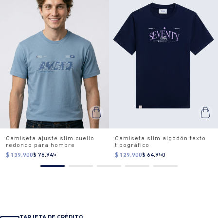
Camiseta ajuste slim cuello
Camiseta slim algodón texto
redondo para hombre
tipográfico
$ 139.900
$ 76.945
$ 129.900
$ 64.950
TARJETA DE CRÉDITO