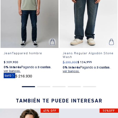
JeanTappared hombre
Jeans Regular Algodón Stone
Wash
$
309
.
900
$
299
.
900
$
134
.
955
0% Interés
Pagando a
3 cuotas
.
0% Interés
Pagando a
3 cuotas
.
ver bancos.
ver bancos.
$ 216.930
TAMBIÉN TE PUEDE INTERESAR
45% OFF
50%OFF