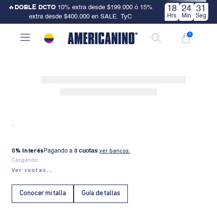
🔥
DOBLE DCTO
10% extra desde $199.000 ó 15%
18
24
30
Hrs
Min
Seg
extra desde $400.000 en SALE. TyC
0
-
0% Interés
Pagando a
3 cuotas
.
ver bancos.
Cargando...
Ver cuotas...
Conocer mi talla
Guía de tallas