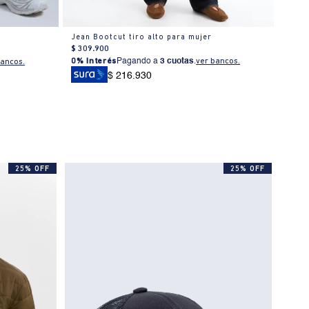
Jean Bootcut tiro alto para mujer
Jean 
$
309
.
900
$
399
0% Interés
Pagando a
3 cuotas
.
ver bancos.
0% I
bancos.
$ 216.930
25% OFF
25% OFF