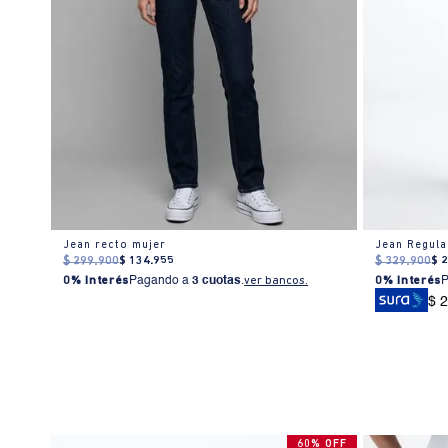
Jean recto mujer
Jean Regula
$
299
.
900
$
134
.
955
$
329
.
900
$
0% Interés
Pagando a
3 cuotas
.
ver bancos.
0% Interés
$ 
60% OFF