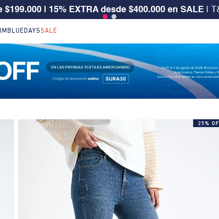
5%OFF en ref. seleccionadas de NEW ARRIVALS | Apl
IM
BLUEDAYS
SALE
25% OF