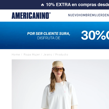
25% ó 3
NUEVO
HOMBRE
MUJER
DEN
Ropa Mujer
Jeans