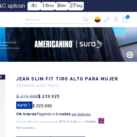
ica TYC.
AMCNO CLUB
Rastrea tu pedido aquí
Buscar
0
V
F
JEAN SLIM FIT TIRO ALTO PARA MUJER
332H603
-
AZU174021
$
319
.
900
$
239
.
925
$ 223.930
0% Interés
Pagando a
3 cuotas
.
ver bancos.
Compra a
4
cuotas mensuales de
$ 72.613,30
con tu
Crédito
Ver cuotas...