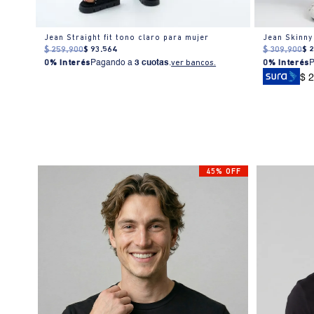
Jean Straight fit tono claro para mujer
Jean Skinny
$
259
.
900
$
93
.
564
$
309
.
900
$
0% Interés
Pagando a
3 cuotas
.
ver bancos.
0% Interés
$ 
45% OFF