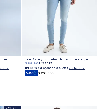
enino
Jean Skinny con rotos tiro bajo para mujer
Jean 
$
299
.
900
$
224
.
925
$
369
0% I
bancos.
0% Interés
Pagando a
3 cuotas
.
ver bancos.
$ 209.930
35% OFF