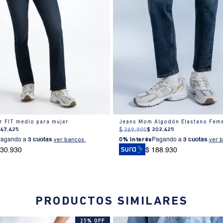
r FIT medio para mujer
Jeans Mom Algodón Elastano Fem
247
.
425
$
269
.
900
$
202
.
425
Pagando a
3 cuotas
.
ver bancos.
0% Interés
Pagando a
3 cuotas
.
ver 
230.930
$ 188.930
PRODUCTOS SIMILARES
25% OFF