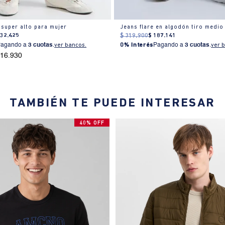
 super alto para mujer
Jeans flare en algodón tiro medio
232
.
425
$
319
.
900
$
187
.
141
Pagando a
3 cuotas
.
ver bancos.
0% Interés
Pagando a
3 cuotas
.
ver 
216.930
TAMBIÉN TE PUEDE INTERESAR
40% OFF