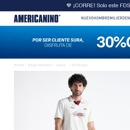
🔥
DOBLE DCTO
10% extra 
NUEVO
HOMBRE
MUJER
DEN
Ropa Hombre
Jeans