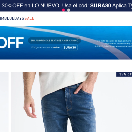
desde $199.000 ó 15% extra desde $400.000 en SALE.
IM
BLUEDAYS
SALE
25% OF