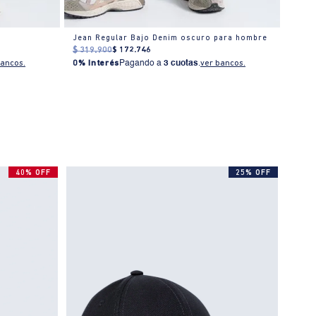
Jean Regular Bajo Denim oscuro para hombre
Jean 
$
319
.
900
$
172
.
746
$
309
bancos.
0% Interés
Pagando a
3 cuotas
.
ver bancos.
0% I
40% OFF
25% OFF