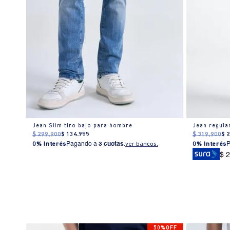
Jean Slim tiro bajo para hombre
Jean regula
$
299
.
900
$
134
.
955
$
319
.
900
$
0% Interés
Pagando a
3 cuotas
.
ver bancos.
0% Interés
$ 
% OFF
50%OFF