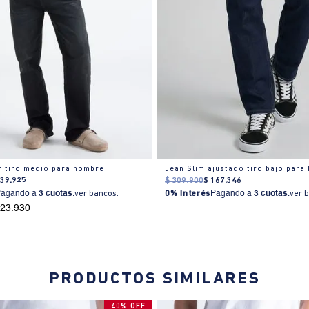
r tiro medio para hombre
Jean Slim ajustado tiro bajo para
239
.
925
$
309
.
900
$
167
.
346
Pagando a
3 cuotas
.
ver bancos.
0% Interés
Pagando a
3 cuotas
.
ver 
223.930
PRODUCTOS SIMILARES
40% OFF