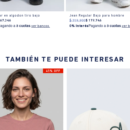
ar en algodon tiro bajo
Jean Regular Bajo para hombre
167
.
346
$
319
.
900
$
172
.
746
Pagando a
3 cuotas
.
ver bancos.
0% Interés
Pagando a
3 cuotas
.
ver 
TAMBIÉN TE PUEDE INTERESAR
45% OFF