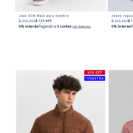
Jean Slim Bajo para hombre
Jeans regul
$
309
.
900
$
139
.
455
$
309
.
900
$
0% Interés
Pagando a
3 cuotas
.
ver bancos.
0% Interés
40% OFF
10%EXTRA