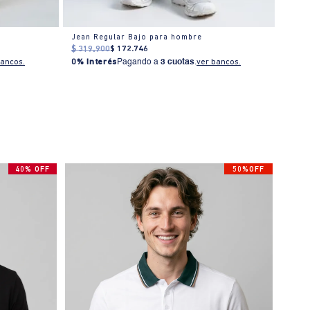
Jean Regular Bajo para hombre
Jean 
$
319
.
900
$
172
.
746
$
319
bancos.
0% Interés
Pagando a
3 cuotas
.
ver bancos.
0% I
40% OFF
50%OFF