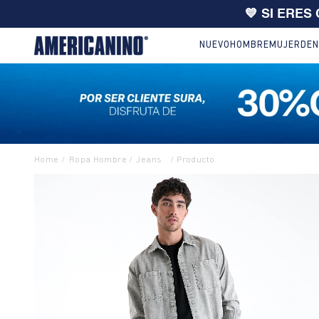
🔥
10% EXTRA en compras desde
NUEVO
HOMBRE
MUJER
DEN
Ropa Hombre
Jeans