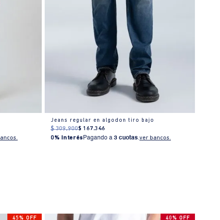
Jeans regular en algodon tiro bajo
Jean 
$
309
.
900
$
167
.
346
$
309
bancos.
0% Interés
Pagando a
3 cuotas
.
ver bancos.
0% I
45% OFF
40% OFF