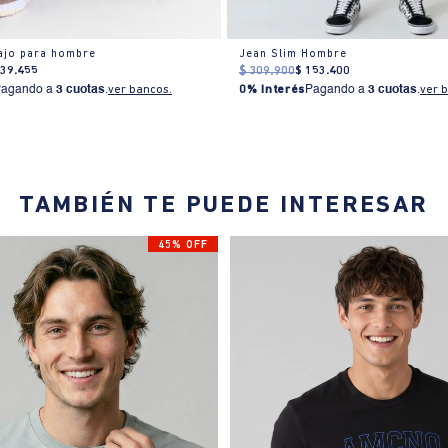
ajo para hombre
Jean Slim Hombre
139
.
455
$
309
.
900
$
153
.
400
Pagando a
3 cuotas
.
ver bancos.
0% Interés
Pagando a
3 cuotas
.
ver 
TAMBIÉN TE PUEDE INTERESAR
45% OFF