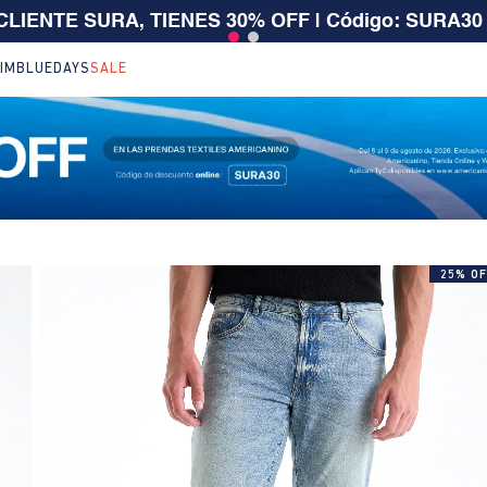
 $199.000 | 15% EXTRA desde $400.000 en SALE
| T
IM
BLUEDAYS
SALE
25% OF