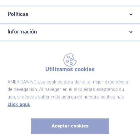
Políticas
Información
Localizador de tiendas
Utilizamos cookies
AMERICANINO usa cookies para darte la mejor experiencia
de navegación. Al navegar en el sitio estas aceptando su
uso, si deseas saber más acerca de nuestra política has
click aquí.
Aceptar cookies
Comodin S.A.S | NIT: 800.069.933-6
©2025 Americanino, todos los derechos reservados
x