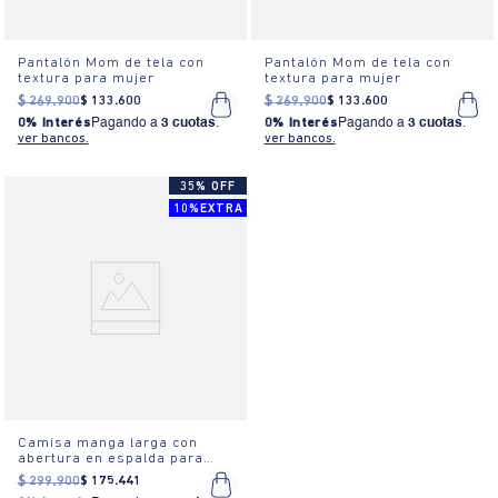
Pantalón Mom de tela con
Pantalón Mom de tela con
textura para mujer
textura para mujer
$
269
.
900
$
133
.
600
$
269
.
900
$
133
.
600
0% Interés
Pagando a
3 cuotas
.
0% Interés
Pagando a
3 cuotas
.
ver bancos.
ver bancos.
35% OFF
10%EXTRA
Camisa manga larga con
abertura en espalda para
mujer
$
299
.
900
$
175
.
441