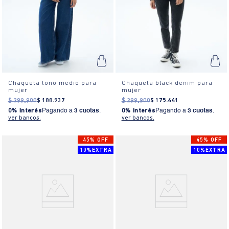
Chaqueta tono medio para
Chaqueta black denim para
mujer
mujer
$
299
.
900
$
188
.
937
$
299
.
900
$
175
.
441
0% Interés
Pagando a
3 cuotas
.
0% Interés
Pagando a
3 cuotas
.
ver bancos.
ver bancos.
45% OFF
45% OFF
10%EXTRA
10%EXTRA