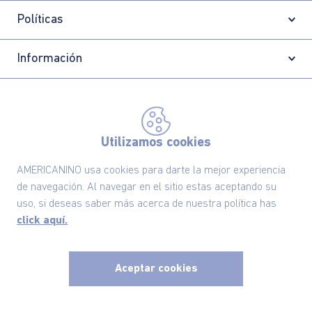
Políticas
Información
Localizador de tiendas
Utilizamos cookies
AMERICANINO usa cookies para darte la mejor experiencia
de navegación. Al navegar en el sitio estas aceptando su
uso, si deseas saber más acerca de nuestra política has
click aquí.
Aceptar cookies
Comodin S.A.S | NIT: 800.069.933-6
©2025 Americanino, todos los derechos reservados
x