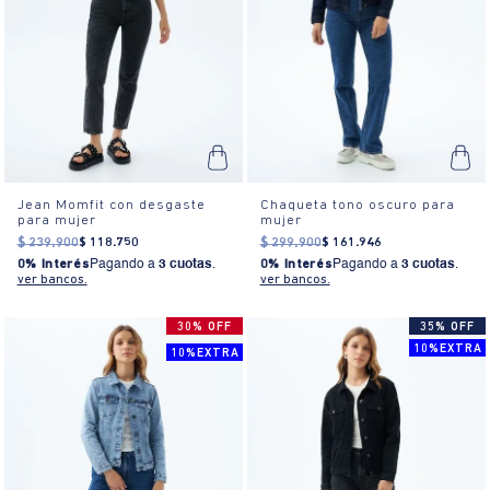
Jean Momfit con desgaste
Chaqueta tono oscuro para
para mujer
mujer
$
239
.
900
$
118
.
750
$
299
.
900
$
161
.
946
0% Interés
Pagando a
3 cuotas
.
0% Interés
Pagando a
3 cuotas
.
ver bancos.
ver bancos.
30% OFF
35% OFF
10%EXTRA
10%EXTRA