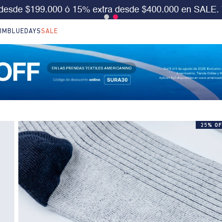
S 30%OFF en LO NUEVO. Usa el cód:
SURA30
Aplica 
IM
BLUEDAYS
SALE
25% OF