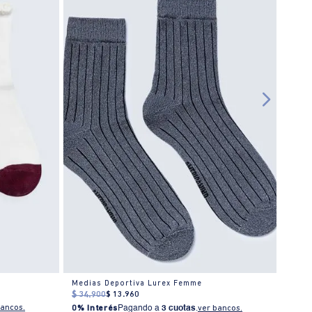
r
Medias Deportiva Lurex Femme
Calce
$
34
.
900
$
13
.
960
$
29
.
bancos.
0% Interés
Pagando a
3 cuotas
.
ver bancos.
0% I