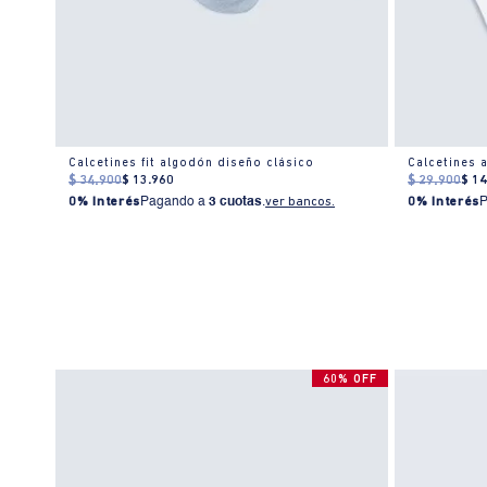
Calcetines fit algodón diseño clásico
$
34
.
900
$
13
.
960
$
29
.
900
$
1
0% Interés
Pagando a
3 cuotas
.
ver bancos.
0% Interés
60% OFF