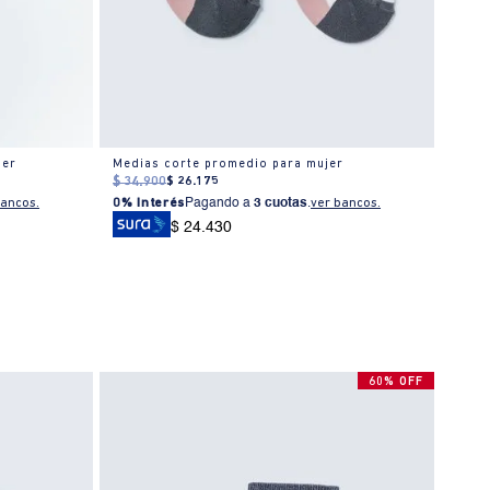
jer
Medias corte promedio para mujer
Calce
$
34
.
900
$
26
.
175
$
34
.
bancos.
0% Interés
Pagando a
3 cuotas
.
ver bancos.
0% I
$ 24.430
60% OFF