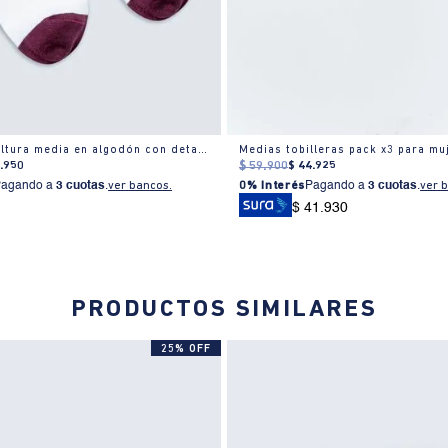
Calcetines altura media en algodón con detalles borgoña
Medias tobilleras pack x3 para mu
4
.
950
$
59
.
900
$
44
.
925
Pagando a
3 cuotas
.
ver bancos.
0% Interés
Pagando a
3 cuotas
.
ver 
$ 41.930
PRODUCTOS SIMILARES
25% OFF