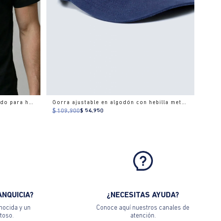
Camiseta ajuste slim cuello redondo para hombre
Gorra ajustable en algodón con hebilla metálica
$ 109.900
$ 54.950
ANQUICIA?
¿NECESITAS AYUDA?
nocida y un
Conoce aquí nuestros canales de
toso.
atención.