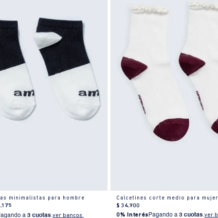
as minimalistas para hombre
Calcetines corte medio para muje
6
.
175
$
34
.
900
0% Interés
Pagando a
3 cuotas
.
ver 
Pagando a
3 cuotas
.
ver bancos.