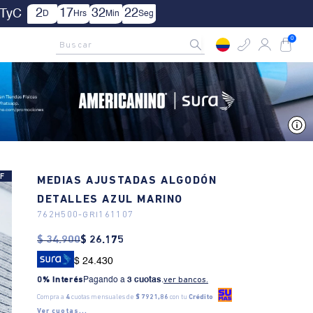
1
17
32
21
TyC
D
Hrs
Min
Seg
AMCNO CLUB
Rastrea tu pedido aquí
Buscar
0
V
F
MEDIAS AJUSTADAS ALGODÓN
DETALLES AZUL MARINO
762H500
-
GRI161107
$
34
.
900
$
26
.
175
$ 24.430
0% Interés
Pagando a
3 cuotas
.
ver bancos.
Compra a
4
cuotas mensuales de
$ 7921,86
con tu
Crédito
Ver cuotas...