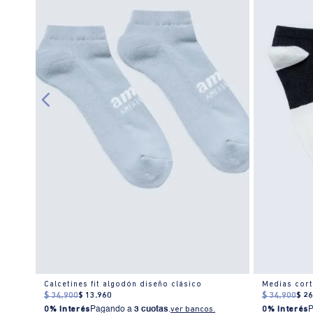
Calcetines fit algodón diseño clásico
Medias cort
$
34
.
900
$
13
.
960
$
34
.
900
$
2
0% Interés
Pagando a
3 cuotas
.
ver bancos.
0% Interés