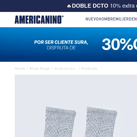
💙 ¡CORRE! Solo este FD
NUEVO
HOMBRE
MUJER
DEN
Ropa Mujer
Accesorios