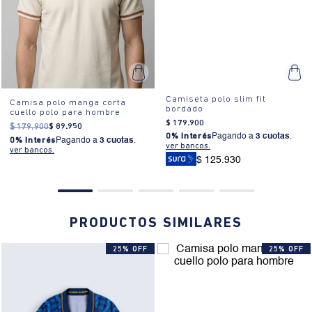
Camiseta polo slim fit
Camisa polo manga corta
bordado
cuello polo para hombre
$
179
.
900
$
179
.
900
$
89
.
950
0% Interés
Pagando a
3 cuotas
.
0% Interés
Pagando a
3 cuotas
.
ver bancos.
ver bancos.
$ 125.930
PRODUCTOS SIMILARES
25% OFF
25% OFF