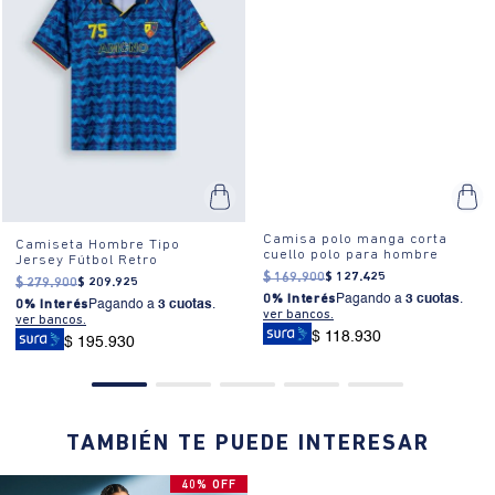
Camisa polo manga corta
Camiseta Hombre Tipo
cuello polo para hombre
Jersey Fútbol Retro
$
169
.
900
$
127
.
425
$
279
.
900
$
209
.
925
0% Interés
Pagando a
3 cuotas
.
0% Interés
Pagando a
3 cuotas
.
ver bancos.
ver bancos.
$ 118.930
$ 195.930
TAMBIÉN TE PUEDE INTERESAR
40% OFF