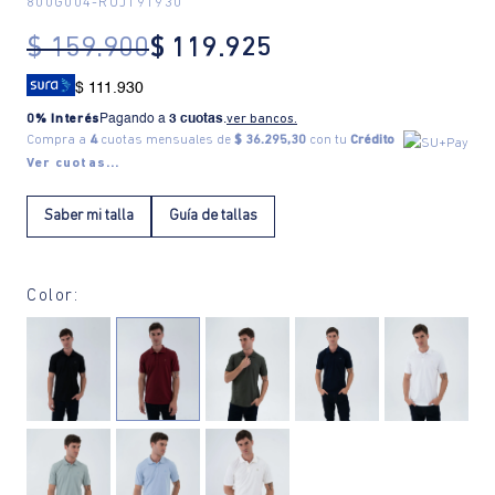
800G004
-
ROJ191930
$
159
.
900
$
119
.
925
$ 111.930
0% Interés
Pagando a
3 cuotas
.
ver bancos.
Compra a
4
cuotas mensuales de
$ 36.295,30
con tu
Crédito
Ver cuotas...
Saber mi talla
Guía de tallas
Color: