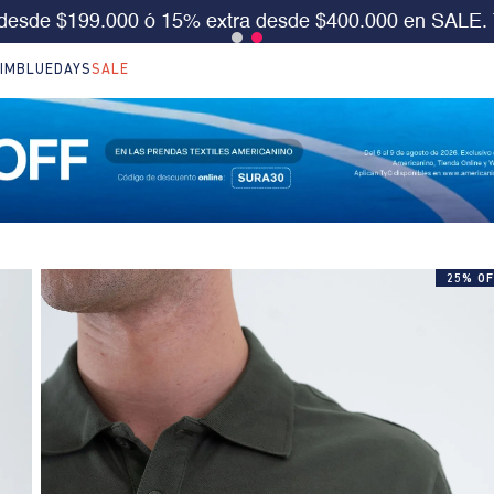
S 30%OFF en LO NUEVO. Usa el cód:
SURA30
Aplica 
IM
BLUEDAYS
SALE
25% OF