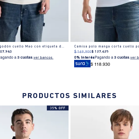
Polo slim algodón cuello Mao con etiqueta discreta
107
.
940
$
169
.
900
$
127
.
425
Pagando a
3 cuotas
.
ver bancos.
0% Interés
Pagando a
3 cuotas
.
ver 
$ 118.930
PRODUCTOS SIMILARES
35% OFF