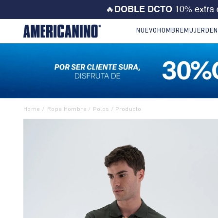
💙 ¡CORRE! Solo este FD
NUEVO
HOMBRE
MUJER
DEN
Ropa Hombre
Polos