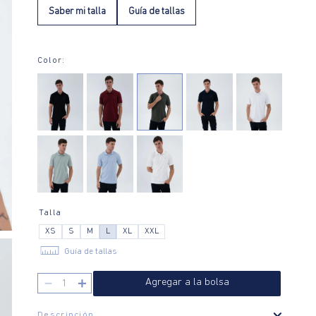
Saber mi talla
Guía de tallas
Color:
Talla
XS
S
M
L
XL
XXL
Guía de tallas
－
＋
Agregar a la bolsa
Descripción