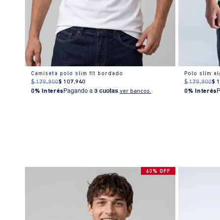
Camiseta polo slim fit bordado
$
179
.
900
$
107
.
940
$
179
.
900
$
0% Interés
Pagando a
3 cuotas
.
ver bancos.
0% Interés
40% OFF