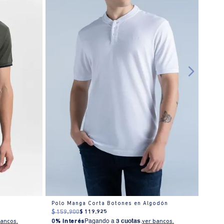
Polo Manga Corta Botones en Algodón
Polo
$
159
.
900
$
119
.
925
$
159
bancos.
0% Interés
Pagando a
3 cuotas
.
ver bancos.
0% I