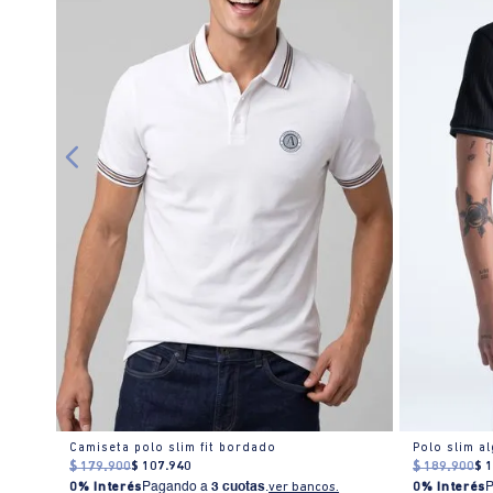
mbre
Camiseta polo slim fit bordado
Polo slim a
$
179
.
900
$
107
.
940
$
189
.
900
$
0% Interés
Pagando a
3 cuotas
.
ver bancos.
0% Interés