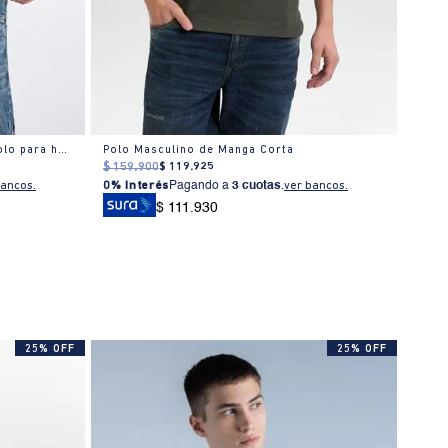
Camisa polo manga corta cuello polo para hombre
Polo Masculino de Manga Corta
Cami
$
159
.
900
$
119
.
925
$
249
bancos.
0% Interés
Pagando a
3 cuotas
.
ver bancos.
0% I
$ 111.930
25% OFF
25% OFF