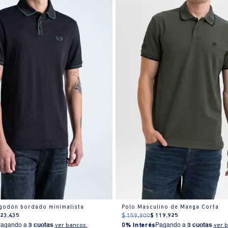
lgodón bordado minimalista
Polo Masculino de Manga Corta
123
.
435
$
159
.
900
$
119
.
925
Pagando a
3 cuotas
.
ver bancos.
0% Interés
Pagando a
3 cuotas
.
ver 