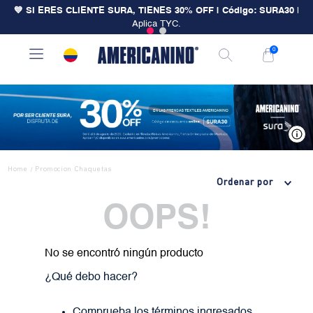
💙 SI ERES CLIENTE SURA, TIENES 30% OFF | Código: SURA30
|
Aplica TYC.
0
V
Home
Promocion Chaquetas
/
Ordenar por
OOPS!
No se encontró ningún producto
¿Qué debo hacer?
Comprueba los términos ingresados