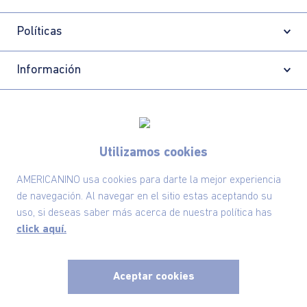
Políticas
Información
Localizador de tiendas
Utilizamos cookies
AMERICANINO usa cookies para darte la mejor experiencia
de navegación. Al navegar en el sitio estas aceptando su
uso, si deseas saber más acerca de nuestra política has
click aquí.
Aceptar cookies
Comodin S.A.S | NIT: 800.069.933-6
©2025 Americanino, todos los derechos reservados
x