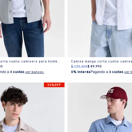
Camisa manga corta cuello camisero para hombre
50
$
179
.
900
$
89
.
950
ndo a
3 cuotas
.
ver bancos.
0% Interés
Pagando a
3 cuotas
.
ver 
50%OFF