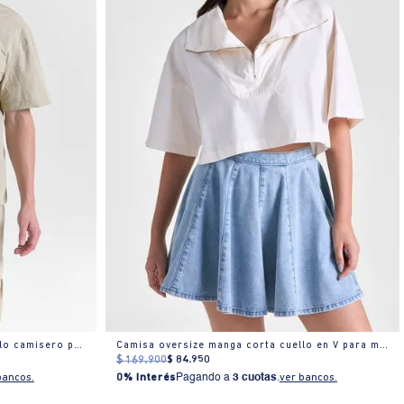
Camisa oversize manga corta cuello camisero para hombre
Camisa oversize manga corta cuello en V para mujer
$
169
.
900
$
84
.
950
bancos.
0% Interés
Pagando a
3 cuotas
.
ver bancos.