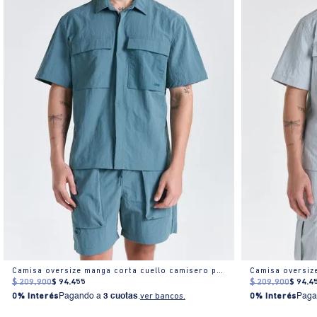
Camisa oversize manga corta cuello camisero para hombre
$
209
.
900
$
94
.
455
$
209
.
900
$
94
.
4
0% Interés
Pagando a
3 cuotas
.
ver bancos.
0% Interés
Paga