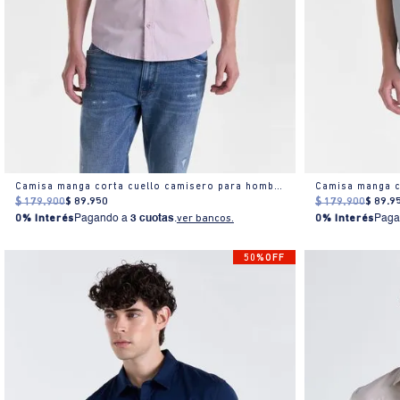
Camisa manga corta cuello camisero para hombre
$
179
.
900
$
89
.
950
$
179
.
900
$
89
.
9
0% Interés
Pagando a
3 cuotas
.
ver bancos.
0% Interés
Paga
50%OFF