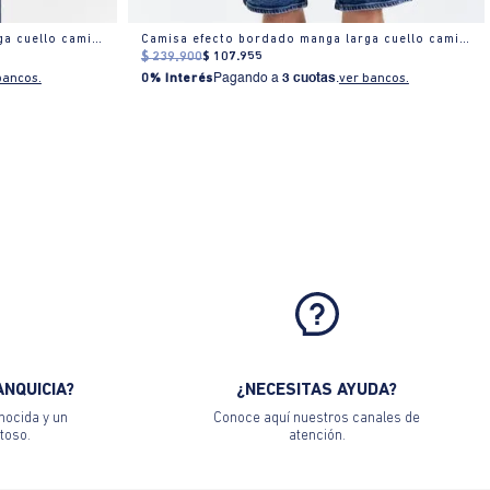
Camisa efecto bordado manga larga cuello camisero para hombre
Camisa efecto bordado manga larga cuello camisero para hombre
$
239
.
900
$
107
.
955
bancos.
0% Interés
Pagando a
3 cuotas
.
ver bancos.
ANQUICIA?
¿NECESITAS AYUDA?
nocida y un
Conoce aquí nuestros canales de
toso.
atención.