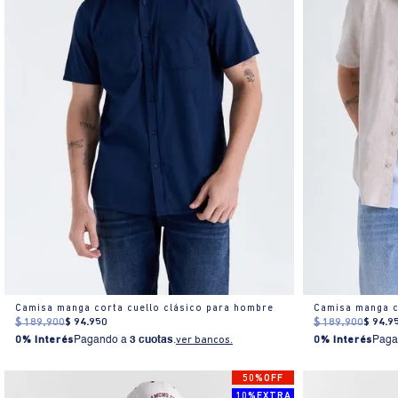
Camisa manga corta cuello clásico para hombre
Camisa manga c
$
189
.
900
$
94
.
950
$
189
.
900
$
94
.
9
0% Interés
Pagando a
3 cuotas
.
ver bancos.
0% Interés
Paga
50%OFF
10%EXTRA