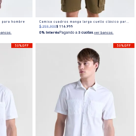
o para hombre
Camisa cuadros manga larga cuello clásico para hombre
$
259
.
900
$
116
.
955
bancos.
0% Interés
Pagando a
3 cuotas
.
ver bancos.
50%OFF
50%OFF