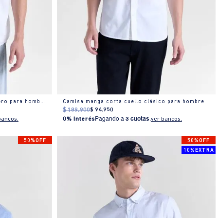
Camisa manga corta cuello camisero para hombre
Camisa manga corta cuello clásico para hombre
$
189
.
900
$
94
.
950
bancos.
0% Interés
Pagando a
3 cuotas
.
ver bancos.
50%OFF
50%OFF
10%EXTRA