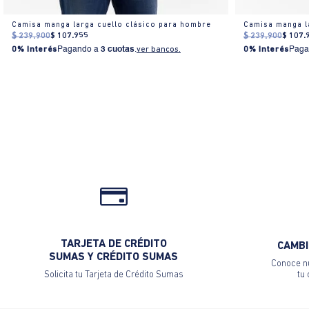
Camisa manga larga cuello clásico para hombre
Camisa manga l
$
239
.
900
$
107
.
955
$
239
.
900
$
107
.
0% Interés
Pagando a
3 cuotas
.
ver bancos.
0% Interés
Paga
TARJETA DE CRÉDITO
CAMBI
SUMAS Y CRÉDITO SUMAS
Conoce nu
Solicita tu Tarjeta de Crédito Sumas
tu