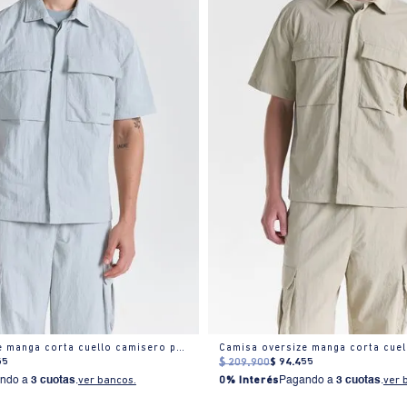
Camisa oversize manga corta cuello camisero para hombre
55
$
209
.
900
$
94
.
455
ndo a
3 cuotas
.
ver bancos.
0% Interés
Pagando a
3 cuotas
.
ver 