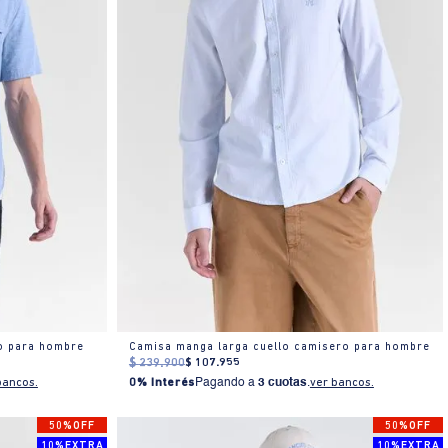
o para hombre
Camisa manga larga cuello camisero para hombre
$
239
.
900
$
107
.
955
bancos.
0% Interés
Pagando a
3 cuotas
.
ver bancos.
50%OFF
50%OFF
10%EXTRA
10%EXTRA