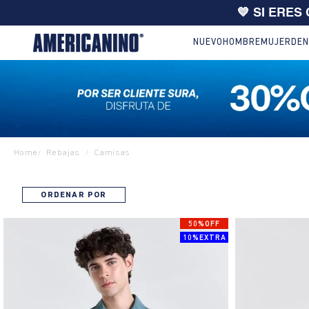
💙 SI ERES
NUEVO
HOMBRE
MUJER
DEN
Home
Rebajas
Camisas
/
/
ORDENAR POR
50%OFF
10%EXTRA