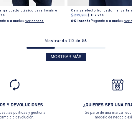
arga cuello clásico para hombre
955
$
239
.
900
$
107
.
955
ndo a
3 cuotas
.
ver bancos.
0% Interés
Pagando a
3 cuotas
.
ver 
Mostrando
20 de 56
MOSTRAR MÁS
OS Y DEVOLUCIONES
¿QUIERES SER UNA FR
estras políticas y gestiona
Sé parte de una marca reco
 cambio o devolución.
modelo de negocio exi