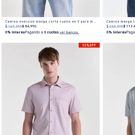
Camisa oversize manga corta cuello en V para mujer
Camisa manga l
$
169
.
900
$
84
.
950
$
249
.
900
$
112
.
0% Interés
Pagando a
3 cuotas
.
ver bancos.
0% Interés
Paga
50%OFF