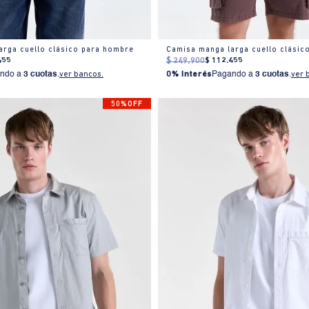
arga cuello clásico para hombre
Camisa manga larga cuello clásic
455
$
249
.
900
$
112
.
455
ndo a
3 cuotas
.
ver bancos.
0% Interés
Pagando a
3 cuotas
.
ver 
50%OFF