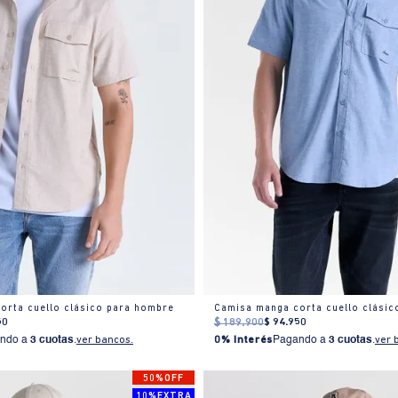
orta cuello clásico para hombre
Camisa manga corta cuello clásic
50
$
189
.
900
$
94
.
950
ndo a
3 cuotas
.
ver bancos.
0% Interés
Pagando a
3 cuotas
.
ver 
50%OFF
10%EXTRA