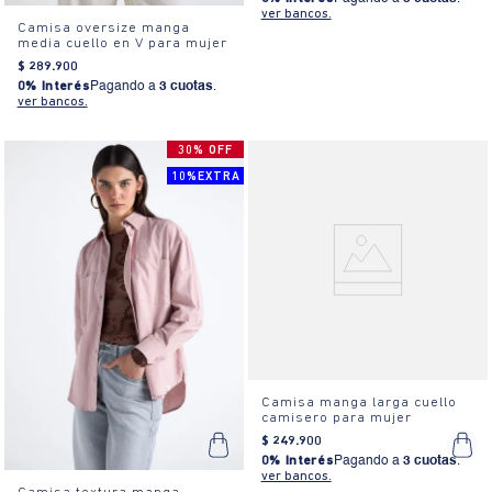
ver bancos.
Camisa oversize manga
media cuello en V para mujer
$
289
.
900
0% Interés
Pagando a
3 cuotas
.
ver bancos.
30% OFF
10%EXTRA
Camisa manga larga cuello
camisero para mujer
$
249
.
900
0% Interés
Pagando a
3 cuotas
.
ver bancos.