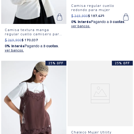
Camisa regular cuello
redondo para mujer
$
249
.
900
$
187
.
425
0% Interés
Pagando a
3 cuotas
.
ver bancos.
Camisa textura manga
regular cuello camisero para
mujer
$
269
.
900
$
170
.
037
0% Interés
Pagando a
3 cuotas
.
ver bancos.
25% OFF
25% OFF
Chaleco Mujer Utility