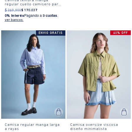
Camisa textura manga
regular cuello camisero para
mujer
$
269
.
900
$
170
.
037
0% Interés
Pagando a
3 cuotas
.
ver bancos.
ENVIO GRATIS
40% OFF
Camisa regular manga larga
Camisa oversize viscosa
a rayas
diseño minimalista