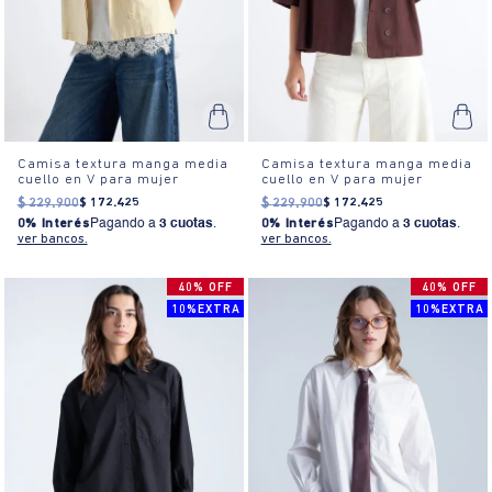
Camisa textura manga media
Camisa textura manga media
cuello en V para mujer
cuello en V para mujer
$
229
.
900
$
172
.
425
$
229
.
900
$
172
.
425
0% Interés
Pagando a
3 cuotas
.
0% Interés
Pagando a
3 cuotas
.
ver bancos.
ver bancos.
40% OFF
40% OFF
10%EXTRA
10%EXTRA