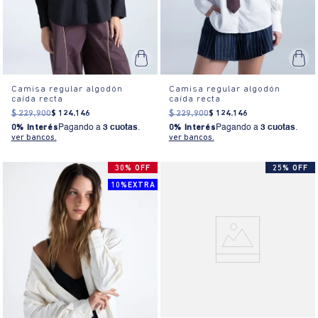
Camisa regular algodón
Camisa regular algodón
caída recta
caída recta
$
229
.
900
$
124
.
146
$
229
.
900
$
124
.
146
0% Interés
Pagando a
3 cuotas
.
0% Interés
Pagando a
3 cuotas
.
ver bancos.
ver bancos.
30% OFF
25% OFF
10%EXTRA