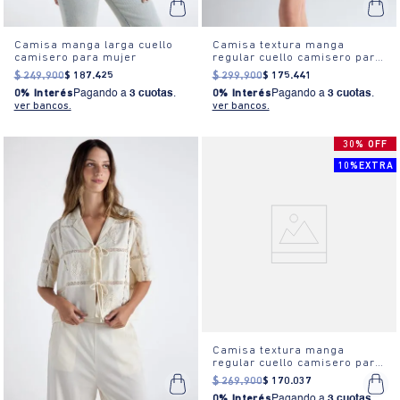
Camisa manga larga cuello
Camisa textura manga
camisero para mujer
regular cuello camisero para
mujer
$
249
.
900
$
187
.
425
$
299
.
900
$
175
.
441
0% Interés
Pagando a
3 cuotas
.
0% Interés
Pagando a
3 cuotas
.
ver bancos.
ver bancos.
30% OFF
10%EXTRA
Camisa textura manga
regular cuello camisero para
mujer
$
269
.
900
$
170
.
037
0% Interés
Pagando a
3 cuotas
.