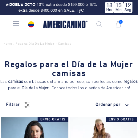
🔥
DOBLE DCTO
10% extra desde $199.000 ó 15%
18
13
11
Hrs
Min
Seg
extra desde $400.000 en SALE. TyC
0
Home
Regalos Dia De La Mujer
Camisas
/
/
Regalos para el Día de la Mujer
camisas
Las
camisas
son básicas del armario por eso, son perfectas como
regalos
para el Día de la Mujer
. ¡Conoce todos los diseños de Americanino!
Filtrar
Ordenar por
ENVIO GRATIS
ENVIO GRATIS