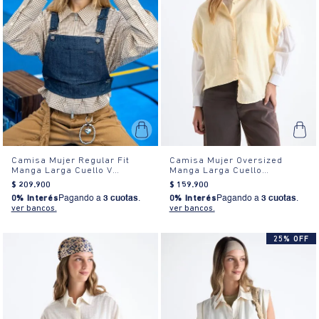
Camisa Mujer Regular Fit
Camisa Mujer Oversized
Manga Larga Cuello V
Manga Larga Cuello
Algodón
Camisero Textura Blanca
$
209
.
900
$
159
.
900
0% Interés
Pagando a
3 cuotas
.
0% Interés
Pagando a
3 cuotas
.
ver bancos.
ver bancos.
25% OFF