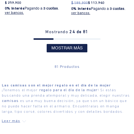
$
259
.
900
$
189
.
900
$
113
.
940
0% Interés
Pagando a
3 cuotas
.
0% Interés
Pagando a
3 cuotas
.
ver bancos.
ver bancos.
Mostrando
24 de 81
MOSTRAR MÁS
81
Productos
Las camisas son el mejor regalo en el día de la mujer
¡Tenemos el mejor
regalo para el día de la mujer
! Si estás
buscando una prenda atemporal y muy delicada, elegir nuestras
camisas
es una muy buena decisión, ya que son un básico que
no puede hacer falta en el armario. Encuéntralas en manga
larga, tipo corsé, colores divertidos y con detalles bordados.