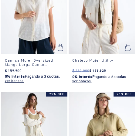
Camisa Mujer Oversized
Chaleco Mujer Utility
Manga Larga Cuello
Camisero Textura Blanca
$
159
.
900
$
239
.
900
$
179
.
925
0% Interés
Pagando a
3 cuotas
.
0% Interés
Pagando a
3 cuotas
.
ver bancos.
ver bancos.
25% OFF
25% OFF