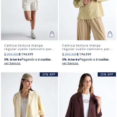
Camisa textura manga
Camisa textura manga
regular cuello camisero para
regular cuello camisero para
mujer
mujer
$
259
.
900
$
194
.
925
$
259
.
900
$
194
.
925
0% Interés
Pagando a
3 cuotas
.
0% Interés
Pagando a
3 cuotas
.
ver bancos.
ver bancos.
25% OFF
25% OFF