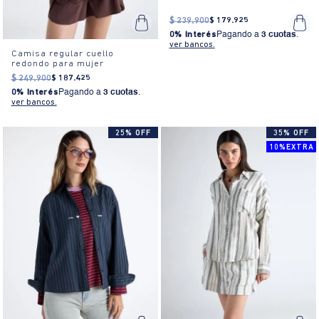
$
239
.
900
$
179
.
925
0% Interés
Pagando a
3 cuotas
.
ver bancos.
Camisa regular cuello
redondo para mujer
$
249
.
900
$
187
.
425
0% Interés
Pagando a
3 cuotas
.
ver bancos.
25% OFF
35% OFF
10%EXTRA