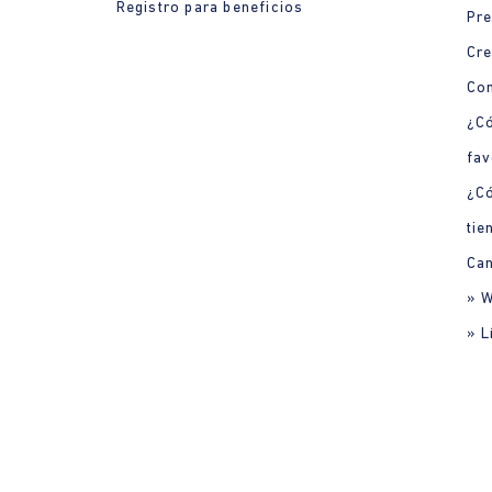
Registro para beneficios
Pre
Cre
Con
¿Có
fav
¿C
tie
Can
» 
» L