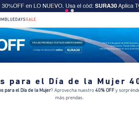
S 30%OFF en LO NUEVO. Usa el cód:
SURA30
Aplica 
IM
BLUEDAYS
SALE
s para el Día de la Mujer 
s para el Día de la Mujer
? Aprovecha nuestro
40% OFF
y sorprénde
más prendas.