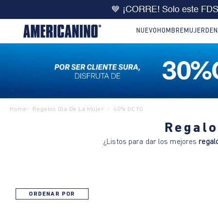
💙 ¡CORRE! Solo este FD
NUEVO
HOMBRE
MUJER
DEN
Home
Regalos Dia De La Mujer
40% DCTO
/
/
Regalo
¿Listos para dar los mejores
regalo
ORDENAR POR