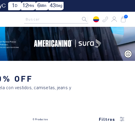
1
12
6
43
TyC
D
Hrs
Min
Seg
AMCNO CLUB
Rastrea tu pedido aquí
Buscar
0
V
40% OFF
la con vestidos, camisetas, jeans y
Filtros
0
Productos