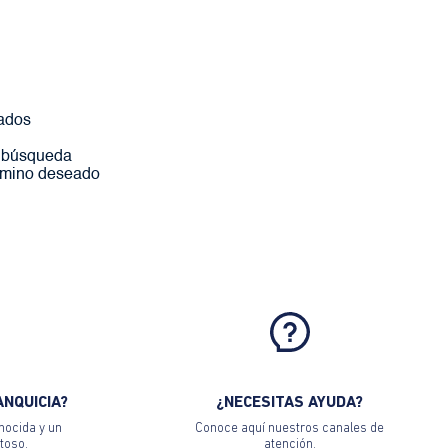
ados
a búsqueda
érmino deseado
ANQUICIA?
¿NECESITAS AYUDA?
nocida y un
Conoce aquí nuestros canales de
toso.
atención.