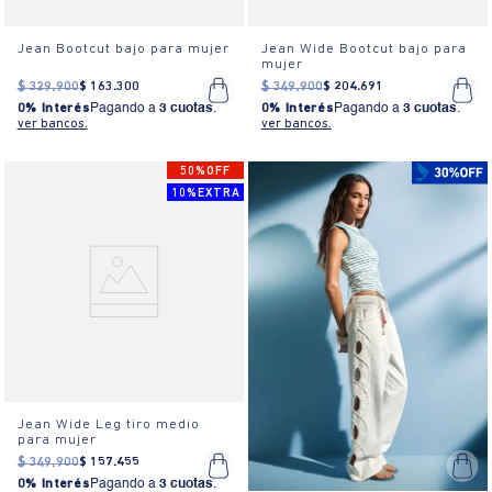
Jean Bootcut bajo para mujer
Jean Wide Bootcut bajo para
mujer
$
329
.
900
$
163
.
300
$
349
.
900
$
204
.
691
0% Interés
Pagando a
3 cuotas
.
0% Interés
Pagando a
3 cuotas
.
ver bancos.
ver bancos.
50%OFF
10%EXTRA
Jean Wide Leg tiro medio
para mujer
$
349
.
900
$
157
.
455
0% Interés
Pagando a
3 cuotas
.