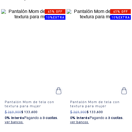
45% OFF
45% OFF
10%EXTRA
10%EXTRA
Pantalón Mom de tela con
Pantalón Mom de tela con
textura para mujer
textura para mujer
$
269
.
900
$
133
.
600
$
269
.
900
$
133
.
600
0% Interés
Pagando a
3 cuotas
.
0% Interés
Pagando a
3 cuotas
.
ver bancos.
ver bancos.