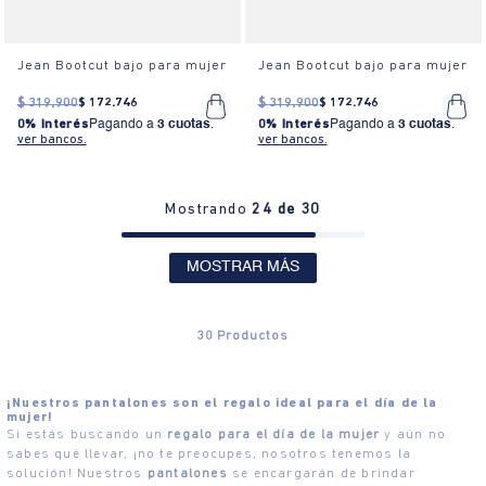
Jean Bootcut bajo para mujer
Jean Bootcut bajo para mujer
$
319
.
900
$
172
.
746
$
319
.
900
$
172
.
746
0% Interés
Pagando a
3 cuotas
.
0% Interés
Pagando a
3 cuotas
.
ver bancos.
ver bancos.
Mostrando
24 de 30
MOSTRAR MÁS
30
Productos
¡Nuestros pantalones son el regalo ideal para el día de la
mujer!
Si estás buscando un
regalo para el día de la mujer
y aún no
sabes qué llevar, ¡no te preocupes, nosotros tenemos la
solución! Nuestros
pantalones
se encargarán de brindar