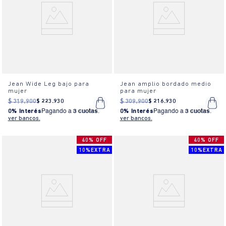
Jean Wide Leg bajo para
Jean amplio bordado medio
mujer
para mujer
$
319
.
900
$
223
.
930
$
309
.
900
$
216
.
930
0% Interés
Pagando a
3 cuotas
.
0% Interés
Pagando a
3 cuotas
.
ver bancos.
ver bancos.
40% OFF
40% OFF
10%EXTRA
10%EXTRA