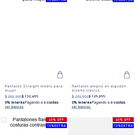
10%EXTRA
10%EXTRA
Pantalón Straight medio para
Pantalón amplio en algodón
mujer
diseño clásico
$
289
.
900
$
130
.
455
$
279
.
900
$
125
.
955
0% Interés
Pagando a
3 cuotas
.
0% Interés
Pagando a
3 cuotas
.
ver bancos.
ver bancos.
40% OFF
40% OFF
10%EXTRA
10%EXTRA