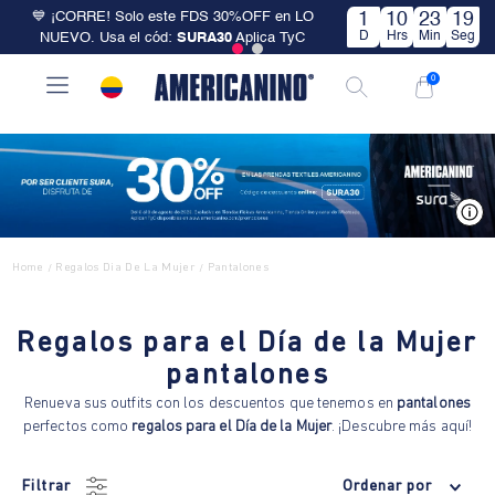
💙 ¡CORRE! Solo este FDS 30%OFF en LO
1
10
23
18
D
Hrs
Min
Seg
NUEVO. Usa el cód:
SURA30
Aplica TyC
0
V
Home
Regalos Dia De La Mujer
Pantalones
/
/
Regalos para el Día de la Mujer
pantalones
Renueva sus outfits con los descuentos que tenemos en
pantalones
perfectos como
regalos para el Día de la Mujer
. ¡Descubre más aquí!
Filtrar
Ordenar por