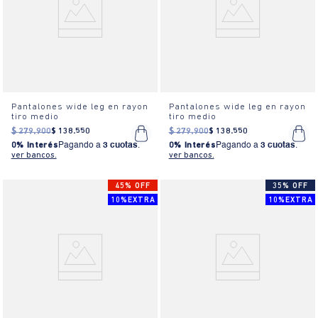
Pantalones wide leg en rayon
Pantalones wide leg en rayon
tiro medio
tiro medio
$
279
.
900
$
138
.
550
$
279
.
900
$
138
.
550
0% Interés
Pagando a
3 cuotas
.
0% Interés
Pagando a
3 cuotas
.
ver bancos.
ver bancos.
45% OFF
35% OFF
10%EXTRA
10%EXTRA