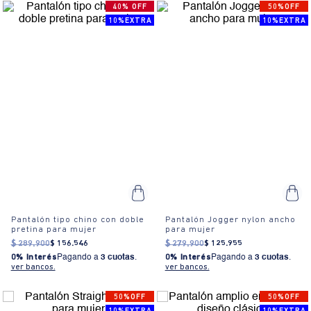
40% OFF
50%OFF
10%EXTRA
10%EXTRA
Pantalón tipo chino con doble
Pantalón Jogger nylon ancho
pretina para mujer
para mujer
$
289
.
900
$
156
.
546
$
279
.
900
$
125
.
955
0% Interés
Pagando a
3 cuotas
.
0% Interés
Pagando a
3 cuotas
.
ver bancos.
ver bancos.
50%OFF
50%OFF