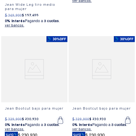
ver bancos.
Jean Wide Leg tiro medio
para mujer
$
349
.
900
$
157
.
455
0% Interés
Pagando a
3 cuotas
.
ver bancos.
Jean Bootcut bajo para mujer
Jean Bootcut bajo para mujer
$
329
.
900
$
230
.
930
$
329
.
900
$
230
.
930
0% Interés
Pagando a
3 cuotas
.
0% Interés
Pagando a
3 cuotas
.
ver bancos.
ver bancos.
$ 230.930
$ 230.930