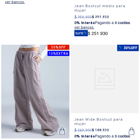
ver bancos.
Jean Bootcut medio para
mujer
$
359
.
900
$
251
.
930
0% Interés
Pagando a
3 cuotas
.
ver bancos.
$ 251.930
50%OFF
10%EXTRA
Jean Wide Bootcut para
mujer
$
269
.
900
$
188
.
930
0% Interés
Pagando a
3 cuotas
.