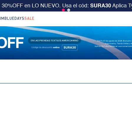
S 30%OFF en LO NUEVO. Usa el cód:
SURA30
Aplica 
IM
BLUEDAYS
SALE