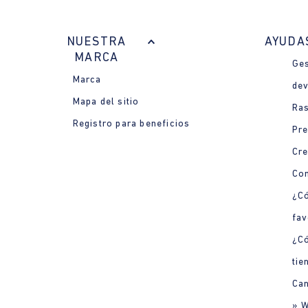
NUESTRA
AYUDA
MARCA
Ges
Marca
dev
Mapa del sitio
Ras
Registro para beneficios
Pre
Cre
Con
¿Có
fav
¿C
tie
Can
» 