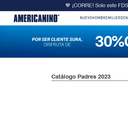
💙 ¡CORRE! Solo este FD
NUEVO
HOMBRE
MUJER
DEN
Catálogo
Padres 2023