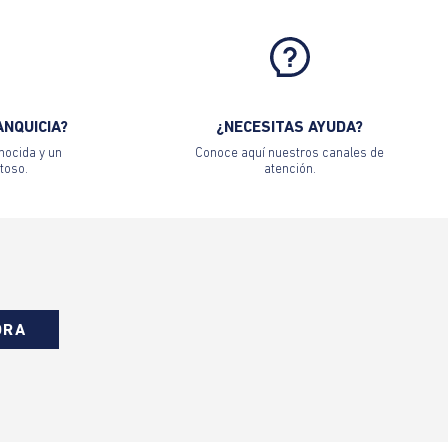
ANQUICIA?
¿NECESITAS AYUDA?
nocida y un
Conoce aquí nuestros canales de
toso.
atención.
ORA