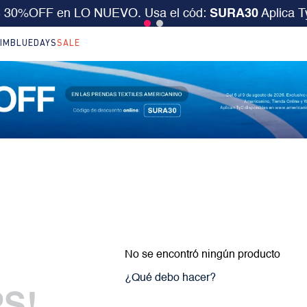
S 30%OFF en LO NUEVO. Usa el cód:
SURA30
Aplica 
IM
BLUEDAYS
SALE
No se encontró ningún producto
¿Qué debo hacer?