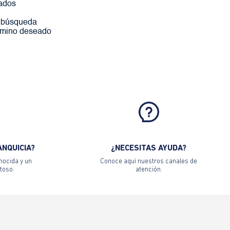
ados
a búsqueda
érmino deseado
ANQUICIA?
¿NECESITAS AYUDA?
nocida y un
Conoce aquí nuestros canales de
toso.
atención.