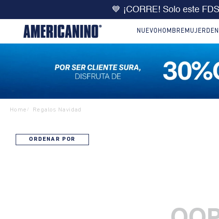
💙 ¡CORRE! Solo este FD
NUEVO
HOMBRE
MUJER
DEN
Home
Regalos Navidad
/
ORDENAR POR