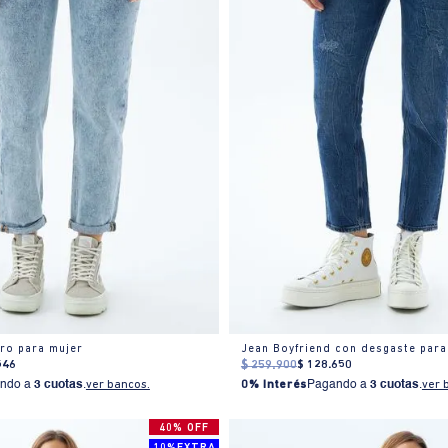
aro para mujer
Jean Boyfriend con desgaste para
546
$
259
.
900
$
128
.
650
ndo a
3 cuotas
.
ver bancos.
0% Interés
Pagando a
3 cuotas
.
ver 
40% OFF