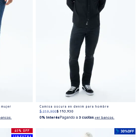
 mujer
Camisa oscura en denim para hombre
$
219
.
900
$
153
.
930
bancos.
0% Interés
Pagando a
3 cuotas
.
ver bancos.
40% OFF