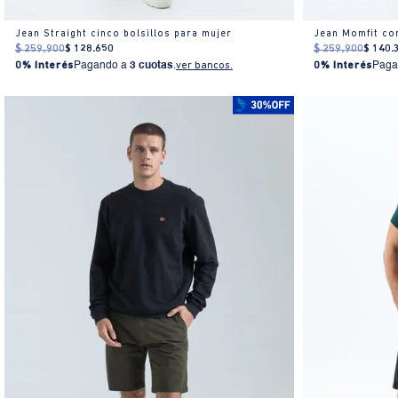
Jean Straight cinco bolsillos para mujer
Jean Momfit co
$
259
.
900
$
128
.
650
$
259
.
900
$
140
.
0% Interés
Pagando a
3 cuotas
.
ver bancos.
0% Interés
Paga