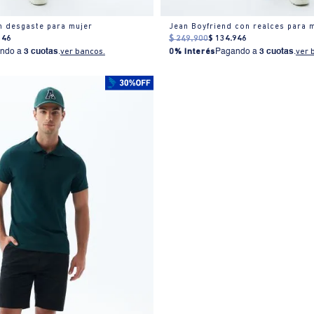
n desgaste para mujer
Jean Boyfriend con realces para 
346
$
249
.
900
$
134
.
946
ndo a
3 cuotas
.
ver bancos.
0% Interés
Pagando a
3 cuotas
.
ver 