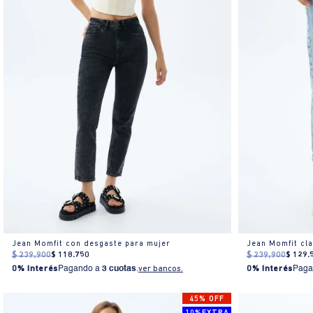
Jean Momfit con desgaste para mujer
Jean Momfit cl
$
239
.
900
$
118
.
750
$
239
.
900
$
129
.
0% Interés
Pagando a
3 cuotas
.
ver bancos.
0% Interés
Paga
45% OFF