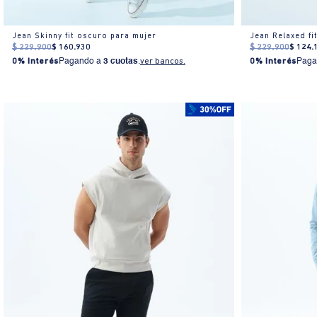
Jean Skinny fit oscuro para mujer
Jean Relaxed fi
$
229
.
900
$
160
.
930
$
229
.
900
$
124
.
0% Interés
Pagando a
3 cuotas
.
ver bancos.
0% Interés
Paga