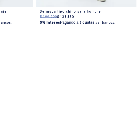
mujer
Bermuda tipo chino para hombre
$
199
.
900
$
139
.
930
bancos.
0% Interés
Pagando a
3 cuotas
.
ver bancos.