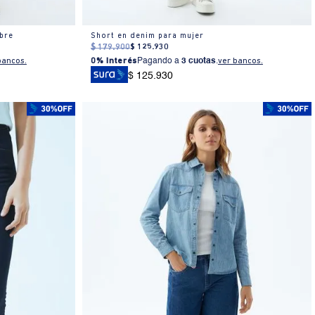
mbre
Short en denim para mujer
$
179
.
900
$
125
.
930
bancos.
0% Interés
Pagando a
3 cuotas
.
ver bancos.
$ 125.930