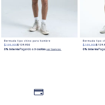
Bermuda tipo chino para hombre
Bermuda tipo c
$
199
.
900
$
139
.
930
$
199
.
900
$
139
.
0% Interés
Pagando a
3 cuotas
.
ver bancos.
0% Interés
Paga