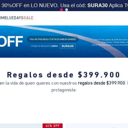
S 30%OFF en LO NUEVO. Usa el cód:
SURA30
Aplica 
IM
BLUEDAYS
SALE
Regalos desde $399.900
en la vida de quien quieres con nuestros
regalos desde $399.900
.
protagonista.
40% OFF