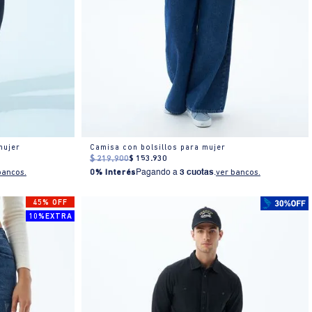
mujer
Camisa con bolsillos para mujer
$
219
.
900
$
153
.
930
bancos.
0% Interés
Pagando a
3 cuotas
.
ver bancos.
45% OFF
10%EXTRA