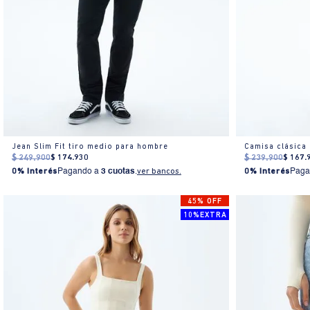
Jean Slim Fit tiro medio para hombre
Camisa clásica
$
249
.
900
$
174
.
930
$
239
.
900
$
167
.
0% Interés
Pagando a
3 cuotas
.
ver bancos.
0% Interés
Paga
45% OFF
10%EXTRA