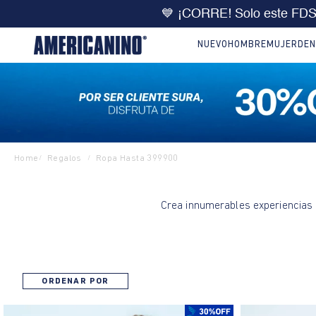
💙 ¡CORRE! Solo este FD
NUEVO
HOMBRE
MUJER
DEN
Home
Regalos
Ropa Hasta 399900
/
/
Crea innumerables experiencias 
ORDENAR POR