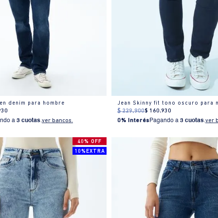
 en denim para hombre
Jean Skinny fit tono oscuro para 
930
$
229
.
900
$
160
.
930
ndo a
3 cuotas
.
ver bancos.
0% Interés
Pagando a
3 cuotas
.
ver 
40% OFF
10%EXTRA