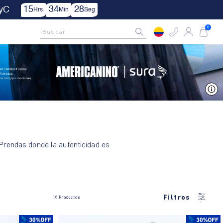
15
34
27
TyC
Hrs
Min
Seg
AMCNO CLUB
Rastrea tu pedido aquí
Buscar
0
V
 Prendas donde la autenticidad es
Filtros
18
Productos