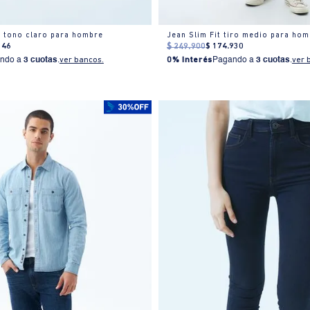
t tono claro para hombre
Jean Slim Fit tiro medio para ho
146
$
249
.
900
$
174
.
930
ndo a
3 cuotas
.
ver bancos.
0% Interés
Pagando a
3 cuotas
.
ver 