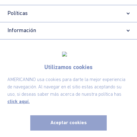
Políticas
Información
Localizador de tiendas
Utilizamos cookies
AMERICANINO usa cookies para darte la mejor experiencia
de navegación. Al navegar en el sitio estas aceptando su
uso, si deseas saber más acerca de nuestra política has
click aquí.
Aceptar cookies
Comodin S.A.S | NIT: 800.069.933-6
©2025 Americanino, todos los derechos reservados
x