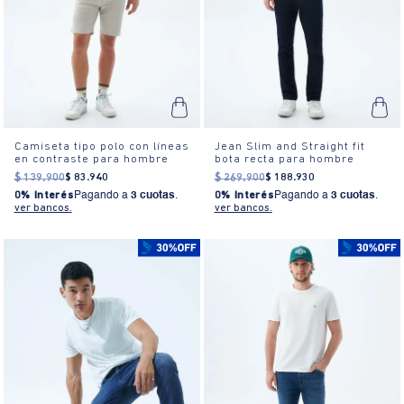
Camiseta tipo polo con líneas
Jean Slim and Straight fit
en contraste para hombre
bota recta para hombre
$
139
.
900
$
83
.
940
$
269
.
900
$
188
.
930
0% Interés
Pagando a
3 cuotas
.
0% Interés
Pagando a
3 cuotas
.
ver bancos.
ver bancos.