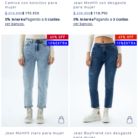
Camisa con bolsillos para
Jean Momfit con desgaste
mujer
para mujer
$
219
.
900
$
153
.
930
$
239
.
900
$
118
.
750
0% Interés
Pagando a
3 cuotas
.
0% Interés
Pagando a
3 cuotas
.
ver bancos.
ver bancos.
40% OFF
45% OFF
10%EXTRA
10%EXTRA
Jean Momfit claro para mujer
Jean Boyfriend con desgaste
para mujer