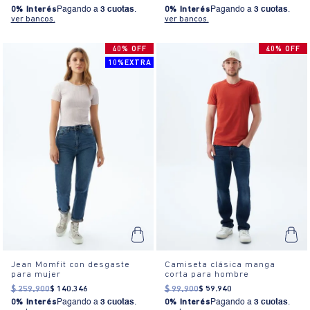
0% Interés
Pagando a
3 cuotas
.
0% Interés
Pagando a
3 cuotas
.
ver bancos.
ver bancos.
40% OFF
40% OFF
10%EXTRA
Jean Momfit con desgaste
Camiseta clásica manga
para mujer
corta para hombre
$
259
.
900
$
140
.
346
$
99
.
900
$
59
.
940
0% Interés
Pagando a
3 cuotas
.
0% Interés
Pagando a
3 cuotas
.