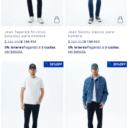
Jean Tapered fit cinco
Jean Skinny clásico para
bolsillos para hombre
hombre
$
269
.
900
$
188
.
930
$
269
.
900
$
188
.
930
0% Interés
Pagando a
3 cuotas
.
0% Interés
Pagando a
3 cuotas
.
ver bancos.
ver bancos.