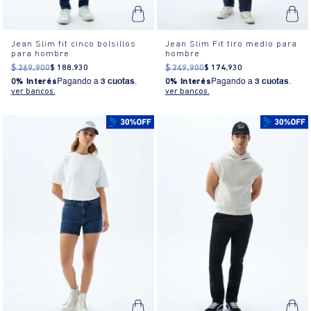
Jean Slim fit cinco bolsillos
Jean Slim Fit tiro medio para
para hombre
hombre
$
269
.
900
$
188
.
930
$
249
.
900
$
174
.
930
0% Interés
Pagando a
3 cuotas
.
0% Interés
Pagando a
3 cuotas
.
ver bancos.
ver bancos.