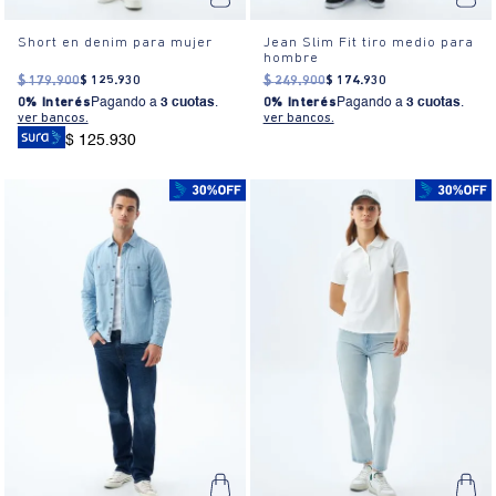
Short en denim para mujer
Jean Slim Fit tiro medio para
hombre
$
179
.
900
$
125
.
930
$
249
.
900
$
174
.
930
0% Interés
Pagando a
3 cuotas
.
0% Interés
Pagando a
3 cuotas
.
ver bancos.
ver bancos.
$ 125.930