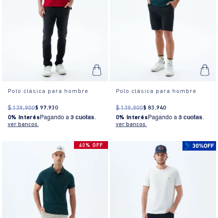
Polo clásica para hombre
Polo clásica para hombre
$
139
.
900
$
97
.
930
$
139
.
900
$
83
.
940
0% Interés
Pagando a
3 cuotas
.
0% Interés
Pagando a
3 cuotas
.
ver bancos.
ver bancos.
40% OFF