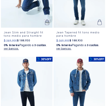
Jean Slim and Straight fit
Jean Tapered fit tono medio
tono medio para hombre
para hombre
$
269
.
900
$
188
.
930
$
269
.
900
$
188
.
930
0% Interés
Pagando a
3 cuotas
.
0% Interés
Pagando a
3 cuotas
.
ver bancos.
ver bancos.