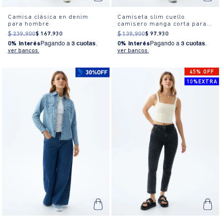
Camisa clásica en denim
Camiseta slim cuello
para hombre
camisero manga corta para
mujer
$
239
.
900
$
167
.
930
$
139
.
900
$
97
.
930
0% Interés
Pagando a
3 cuotas
.
0% Interés
Pagando a
3 cuotas
.
ver bancos.
ver bancos.
45% OFF
10%EXTRA