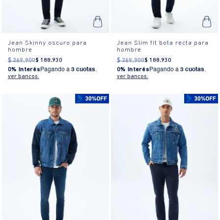
Jean Skinny oscuro para
Jean Slim fit bota recta para
hombre
hombre
$
269
.
900
$
188
.
930
$
269
.
900
$
188
.
930
0% Interés
Pagando a
3 cuotas
.
0% Interés
Pagando a
3 cuotas
.
ver bancos.
ver bancos.