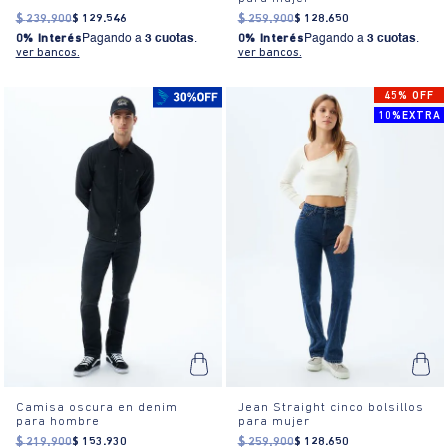
$
239
.
900
$
129
.
546
$
259
.
900
$
128
.
650
0% Interés
Pagando a
3 cuotas
.
0% Interés
Pagando a
3 cuotas
.
ver bancos.
ver bancos.
45% OFF
10%EXTRA
Camisa oscura en denim
Jean Straight cinco bolsillos
para hombre
para mujer
$
219
.
900
$
153
.
930
$
259
.
900
$
128
.
650