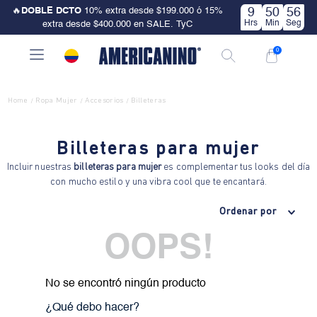
🔥
DOBLE DCTO
10% extra desde $199.000 ó 15%
9
50
56
Hrs
Min
Seg
extra desde $400.000 en SALE. TyC
0
Home
Ropa Mujer
Accesorios
Billeteras
/
/
/
Billeteras para mujer
Incluir nuestras
billeteras para mujer
es complementar tus looks del día
con mucho estilo y una vibra cool que te encantará.
Ordenar por
OOPS!
No se encontró ningún producto
¿Qué debo hacer?