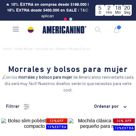
🔥
10% EXTRA en compras desde $199.000 |
5
2
18
20
15% EXTRA desde $400.000 en SALE
| T&C
D
Hrs
Min
Seg
aplican
0
Home
Ropa Mujer
Accesorios
Bolsos Y Manos Libres
/
/
/
Morrales y bolsos para mujer
¡Con los
morrales y bolsos para mujer
de Americanino reinventarte cada
día será muy fácil! Nuestros diseños serán lo que necesitas para verte
cool.
Filtrar
Ordenar por
50%OFF
30% OFF
10%EXTRA
10%EXTRA