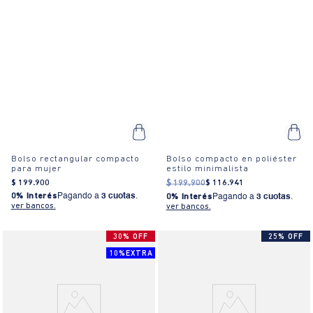
Bolso rectangular compacto
Bolso compacto en poliéster
para mujer
estilo minimalista
$
199
.
900
$
199
.
900
$
116
.
941
0% Interés
Pagando a
3 cuotas
.
0% Interés
Pagando a
3 cuotas
.
ver bancos.
ver bancos.
30% OFF
25% OFF
10%EXTRA