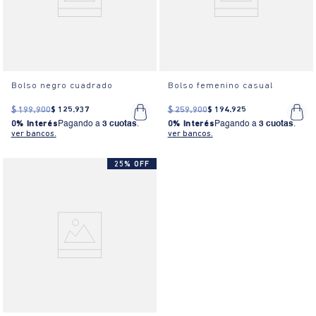
Bolso negro cuadrado
Bolso femenino casual
$
199
.
900
$
125
.
937
$
259
.
900
$
194
.
925
0% Interés
Pagando a
3 cuotas
.
0% Interés
Pagando a
3 cuotas
.
ver bancos.
ver bancos.
25% OFF