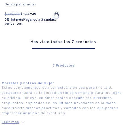
Bolso para mujer
$
219
.
900
$
164
.
925
0% Interés
Pagando a
3 cuotas
.
ver bancos.
Has visto todos los
7
productos
7
Productos
Morrales y bolsos de mujer
Estos complementos son perfectos bien sea para ir a la U,
escaparse fuera de la ciudad un fin de semana o para tus looks
de oficina. Por eso, en Americanino descubrirás diferentes
propuestas inspiradas en las últimas novedades de la moda
para traerte diseños prácticos y cómodos con los que podrás
emprender infinidad de aventuras.