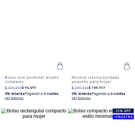
Bolso slim poliéster diseño
Mochila clásica bordado
compacto
pequeño para mujer
$
209
.
900
$
94
.
455
$
299
.
900
$
188
.
937
0% Interés
Pagando a
3 cuotas
.
0% Interés
Pagando a
3 cuotas
.
ver bancos.
ver bancos.
35% OFF
10%EXTRA