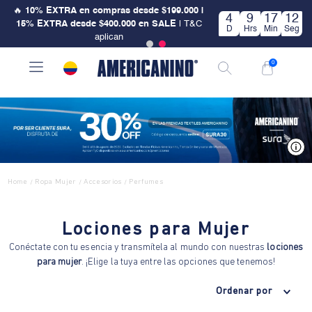
🔥
10% EXTRA en compras desde $199.000 |
4
9
17
12
15% EXTRA desde $400.000 en SALE
| T&C
D
Hrs
Min
Seg
aplican
0
V
Home
Ropa Mujer
Accesorios
Perfumes
/
/
/
Lociones para Mujer
Conéctate con tu esencia y transmítela al mundo con nuestras
lociones
para mujer
. ¡Elige la tuya entre las opciones que tenemos!
Ordenar por