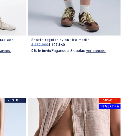
sgastado
Shorts regular nylon tiro medio
Short
$
179
.
900
$
107
.
940
$
179
bancos.
0% Interés
Pagando a
3 cuotas
.
ver bancos.
0% I
25% OFF
50%OFF
10%EXTRA