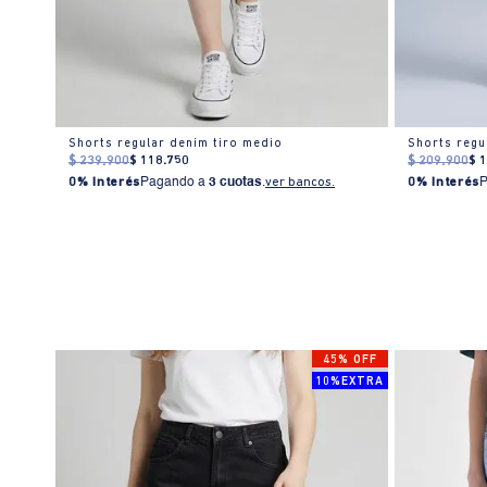
Short con estampado y bordado playero para mujer
Shorts regular denim tiro medio
$
239
.
900
$
118
.
750
$
209
.
900
$
0% Interés
Pagando a
3 cuotas
.
ver bancos.
0% Interés
45% OFF
10%EXTRA