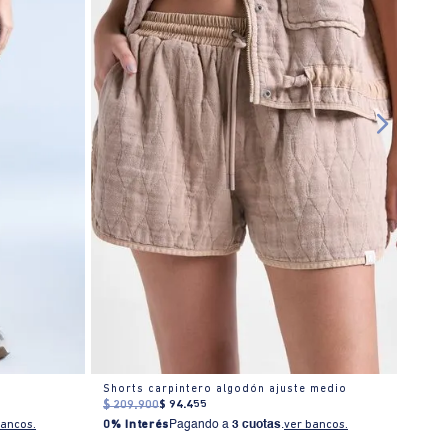
Shorts carpintero algodón ajuste medio
Short
$
209
.
900
$
94
.
455
$
199
bancos.
0% Interés
Pagando a
3 cuotas
.
ver bancos.
0% I