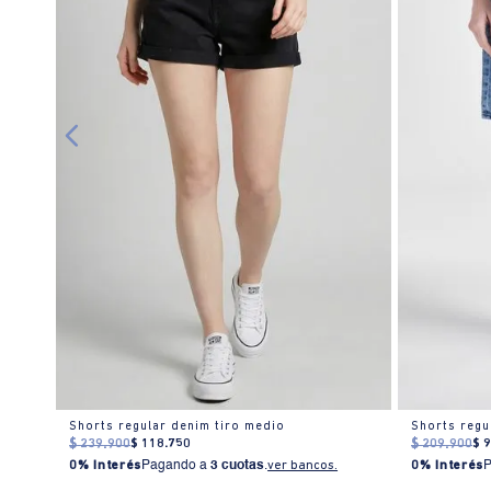
er
Shorts regular denim tiro medio
Shorts regu
$
239
.
900
$
118
.
750
$
209
.
900
$
0% Interés
Pagando a
3 cuotas
.
ver bancos.
0% Interés