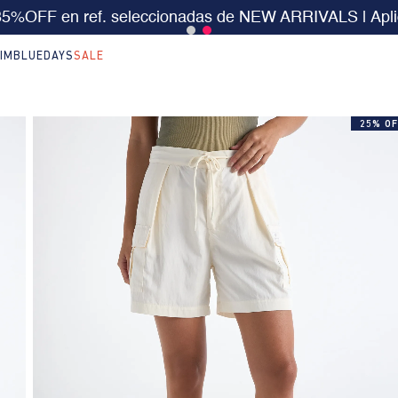
 $199.000 | 15% EXTRA desde $400.000 en SALE
| T
IM
BLUEDAYS
SALE
25% OF