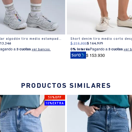
Shorts regular algodón tiro medio estampado floral
Short denim tiro medio corto de
113
.
346
$
219
.
900
$
164
.
925
Pagando a
3 cuotas
.
ver bancos.
0% Interés
Pagando a
3 cuotas
.
ver 
$ 153.930
PRODUCTOS SIMILARES
50%OFF
10%EXTRA