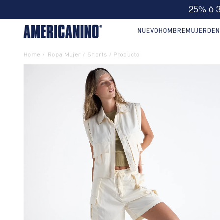
🔥
10% EXTRA en compras desde
NUEVO
HOMBRE
MUJER
DEN
Ropa Mujer
Shorts