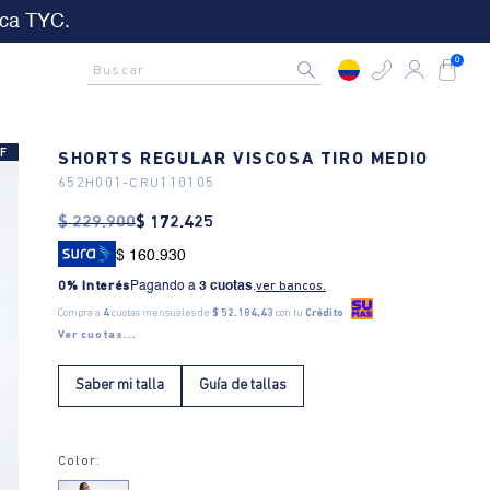
4
18
17
40
&C aplican
D
Hrs
Min
Seg
AMCNO CLUB
Rastrea tu pedido aquí
Buscar
0
F
SHORTS REGULAR VISCOSA TIRO MEDIO
652H001
-
CRU110105
$
229
.
900
$
172
.
425
$ 160.930
0% Interés
Pagando a
3 cuotas
.
ver bancos.
Compra a
4
cuotas mensuales de
$ 52.184,43
con tu
Crédito
Ver cuotas...
Saber mi talla
Guía de tallas
Color: