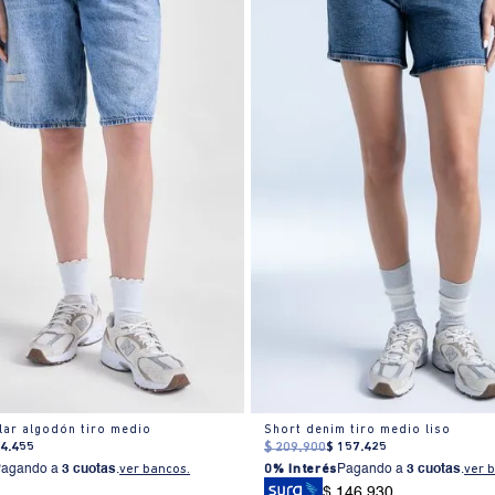
lar algodón tiro medio
Short denim tiro medio liso
94
.
455
$
209
.
900
$
157
.
425
Pagando a
3 cuotas
.
ver bancos.
0% Interés
Pagando a
3 cuotas
.
ver 
$ 146.930