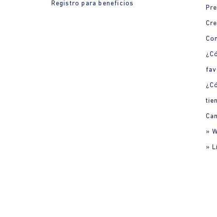
Registro para beneficios
Pre
Cre
Con
¿Có
fav
¿C
tie
Can
» 
» L