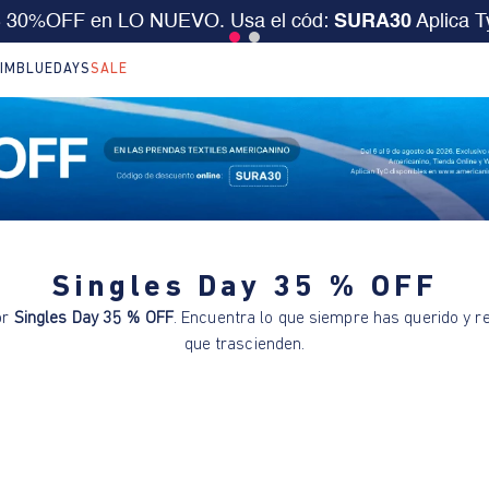
S 30%OFF en LO NUEVO. Usa el cód:
SURA30
Aplica 
IM
BLUEDAYS
SALE
Singles Day 35 % OFF
or
Singles Day 35 % OFF
. Encuentra lo que siempre has querido y r
que trascienden.