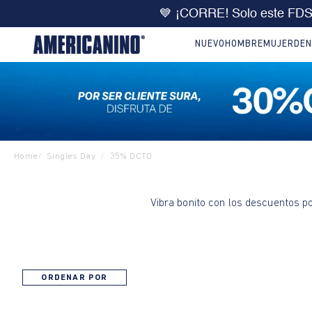
💙 ¡CORRE! Solo este FD
NUEVO
HOMBRE
MUJER
DEN
Home
Singles Day
35% DCTO
/
/
Vibra bonito con los descuentos p
ORDENAR POR