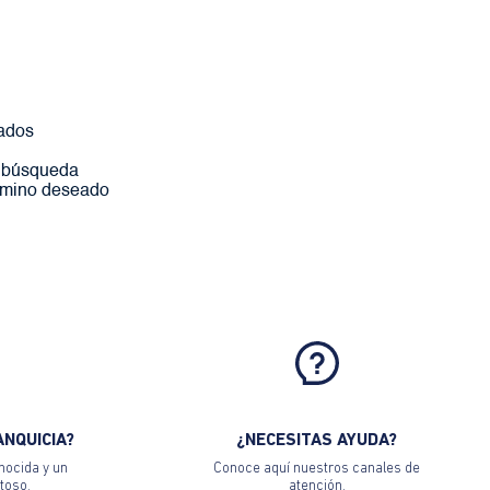
ados
a búsqueda
érmino deseado
ANQUICIA?
¿NECESITAS AYUDA?
nocida y un
Conoce aquí nuestros canales de
toso.
atención.