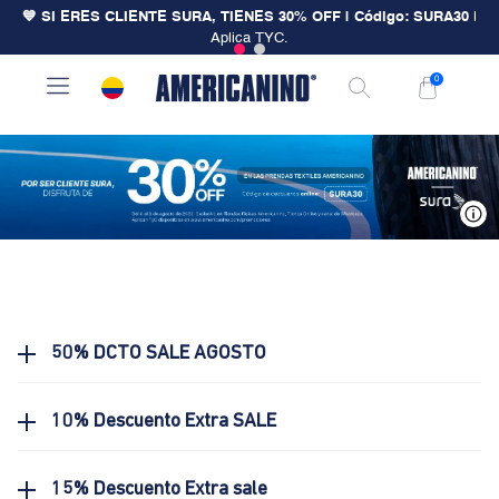
💙 SI ERES CLIENTE SURA, TIENES 30% OFF | Código: SURA30
|
Aplica TYC.
0
V
50% DCTO SALE AGOSTO
10% Descuento Extra SALE
15% Descuento Extra sale