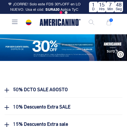
💙 ¡CORRE! Solo este FDS 30%OFF en LO
1
15
7
48
D
Hrs
Min
Seg
NUEVO. Usa el cód:
SURA30
Aplica TyC
0
V
50% DCTO SALE AGOSTO
10% Descuento Extra SALE
15% Descuento Extra sale