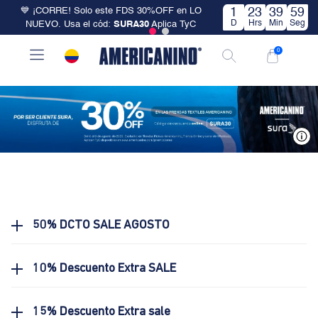
💙 ¡CORRE! Solo este FDS 30%OFF en LO
1
23
39
58
D
Hrs
Min
Seg
NUEVO. Usa el cód:
SURA30
Aplica TyC
0
V
50% DCTO SALE AGOSTO
10% Descuento Extra SALE
15% Descuento Extra sale