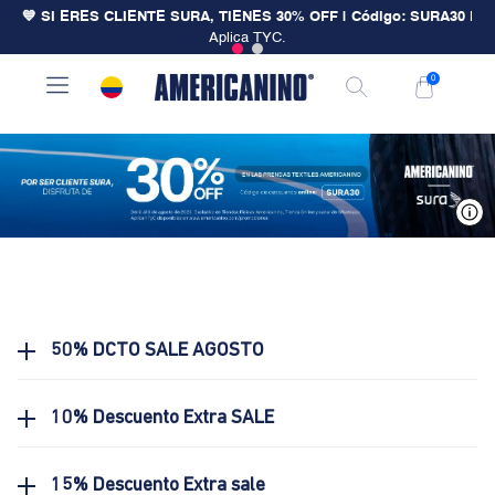
💙 SI ERES CLIENTE SURA, TIENES 30% OFF | Código: SURA30
|
Aplica TYC.
0
V
50% DCTO SALE AGOSTO
10% Descuento Extra SALE
15% Descuento Extra sale