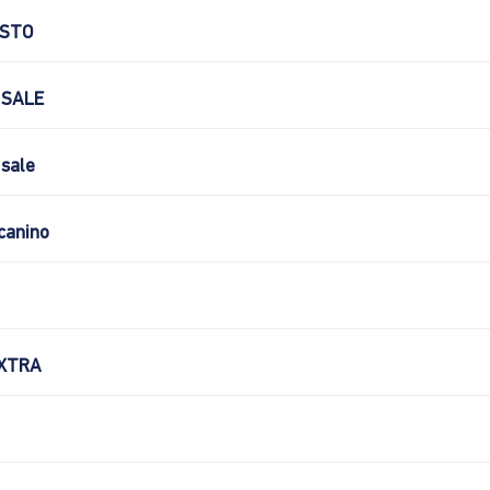
OSTO
 SALE
sale
canino
XTRA