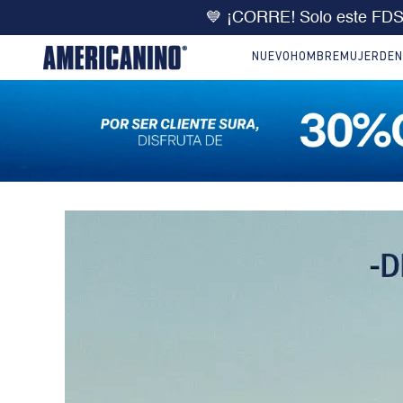
💙 ¡CORRE! Solo este FD
NUEVO
HOMBRE
MUJER
DEN