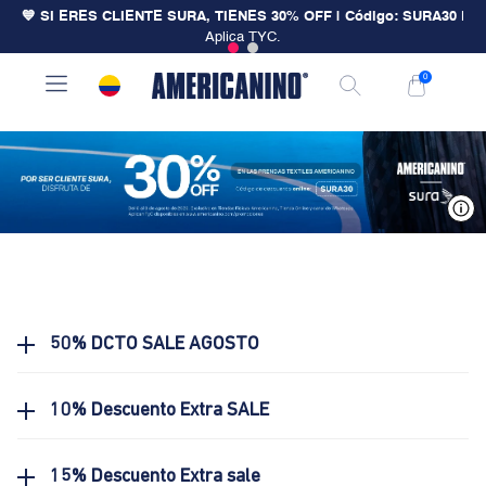
💙 SI ERES CLIENTE SURA, TIENES 30% OFF | Código: SURA30
|
Aplica TYC.
0
V
50% DCTO SALE AGOSTO
10% Descuento Extra SALE
15% Descuento Extra sale