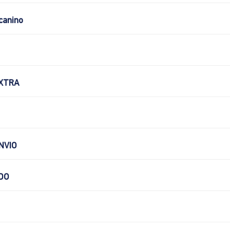
canino
XTRA
NVIO
DO