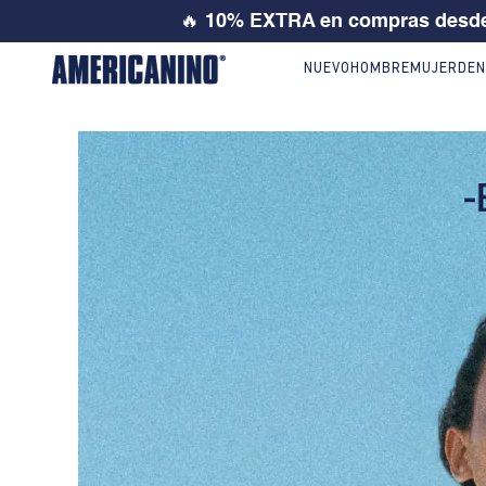
🔥
10% EXTRA en compras desde
NUEVO
HOMBRE
MUJER
DEN