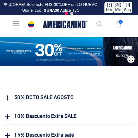
💙 ¡CORRE! Solo este FDS 30%OFF en LO NUEVO.
13
20
14
Hrs
Min
Seg
Usa el cód:
SURA30
Aplica TyC
0
V
50% DCTO SALE AGOSTO
10% Descuento Extra SALE
15% Descuento Extra sale