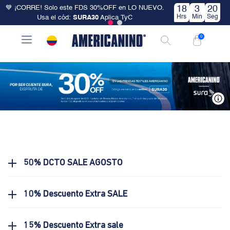
💙 ¡CORRE! Solo este FDS 30%OFF en LO NUEVO.
18
3
20
Hrs
Min
Seg
Usa el cód:
SURA30
Aplica TyC
0
V
50% DCTO SALE AGOSTO
10% Descuento Extra SALE
15% Descuento Extra sale