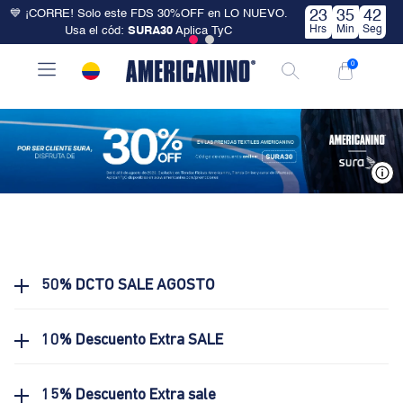
💙 ¡CORRE! Solo este FDS 30%OFF en LO NUEVO.
23
35
42
Hrs
Min
Seg
Usa el cód:
SURA30
Aplica TyC
0
V
50% DCTO SALE AGOSTO
10% Descuento Extra SALE
15% Descuento Extra sale