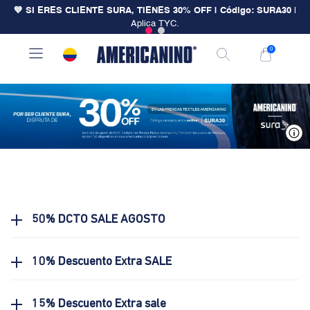
💙 SI ERES CLIENTE SURA, TIENES 30% OFF | Código: SURA30
|
Aplica TYC.
0
V
50% DCTO SALE AGOSTO
10% Descuento Extra SALE
15% Descuento Extra sale