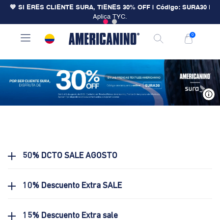
💙 SI ERES CLIENTE SURA, TIENES 30% OFF | Código: SURA30
|
Aplica TYC.
0
V
50% DCTO SALE AGOSTO
10% Descuento Extra SALE
15% Descuento Extra sale