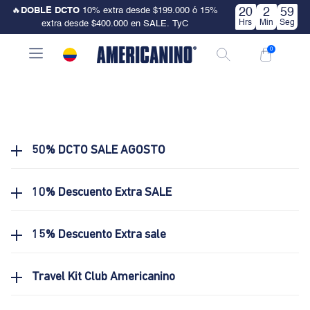
🔥
DOBLE DCTO
10% extra desde $199.000 ó 15%
20
2
59
Hrs
Min
Seg
extra desde $400.000 en SALE. TyC
0
50% DCTO SALE AGOSTO
10% Descuento Extra SALE
15% Descuento Extra sale
Travel Kit Club Americanino