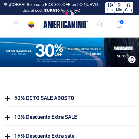
💙 ¡CORRE! Solo este FDS 30%OFF en LO NUEVO.
19
2
6
Hrs
Min
Seg
Usa el cód:
SURA30
Aplica TyC
0
V
50% DCTO SALE AGOSTO
10% Descuento Extra SALE
15% Descuento Extra sale