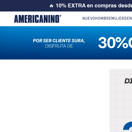
🔥
10% EXTRA en compras desde
NUEVO
HOMBRE
MUJER
DEN