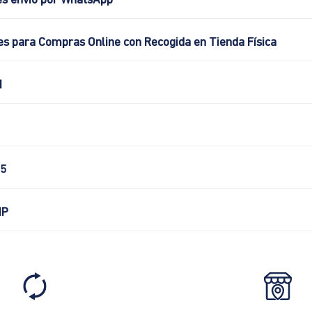
es envio por WhatsApp
es para Compras Online con Recogida en Tienda Física
N
5
IP