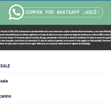
 SALE
sale
canino