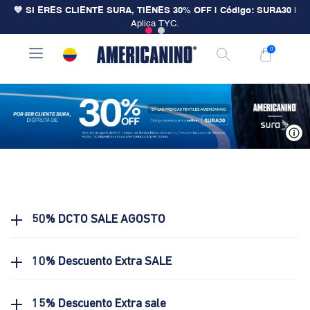
💙 SI ERES CLIENTE SURA, TIENES 30% OFF | Código: SURA30
|
Aplica TYC.
0
V
50% DCTO SALE AGOSTO
10% Descuento Extra SALE
15% Descuento Extra sale