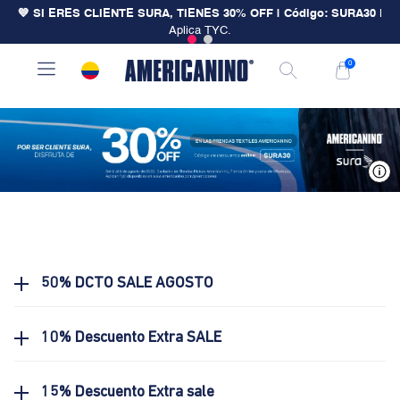
💙 SI ERES CLIENTE SURA, TIENES 30% OFF | Código: SURA30
|
Aplica TYC.
0
V
50% DCTO SALE AGOSTO
10% Descuento Extra SALE
15% Descuento Extra sale