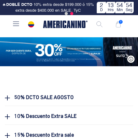
🔥
DOBLE DCTO
10% extra desde $199.000 ó 15%
2
13
54
54
D
Hrs
Min
Seg
extra desde $400.000 en SALE. TyC
0
V
50% DCTO SALE AGOSTO
10% Descuento Extra SALE
15% Descuento Extra sale