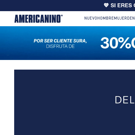
💙 SI ERES
NUEVO
HOMBRE
MUJER
DEN