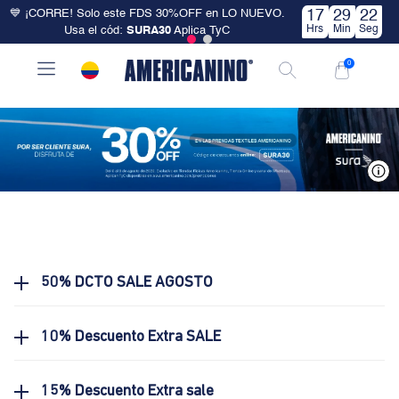
💙 ¡CORRE! Solo este FDS 30%OFF en LO NUEVO.
17
29
22
Hrs
Min
Seg
Usa el cód:
SURA30
Aplica TyC
0
V
50% DCTO SALE AGOSTO
10% Descuento Extra SALE
15% Descuento Extra sale