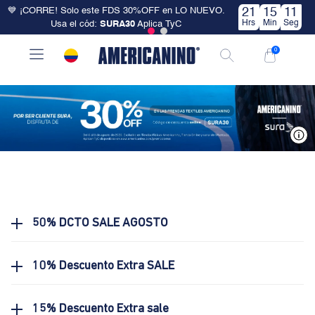
💙 ¡CORRE! Solo este FDS 30%OFF en LO NUEVO.
21
15
11
Hrs
Min
Seg
Usa el cód:
SURA30
Aplica TyC
0
V
50% DCTO SALE AGOSTO
10% Descuento Extra SALE
15% Descuento Extra sale