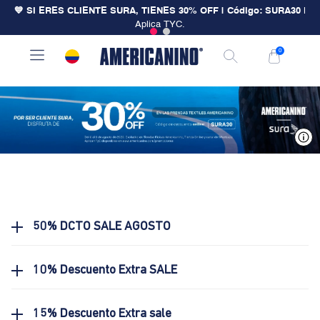
💙 SI ERES CLIENTE SURA, TIENES 30% OFF | Código: SURA30
|
Aplica TYC.
0
V
50% DCTO SALE AGOSTO
10% Descuento Extra SALE
15% Descuento Extra sale