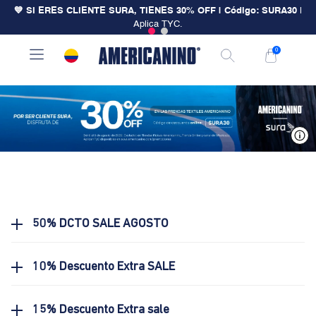
💙 SI ERES CLIENTE SURA, TIENES 30% OFF | Código: SURA30
|
Aplica TYC.
0
V
50% DCTO SALE AGOSTO
10% Descuento Extra SALE
15% Descuento Extra sale